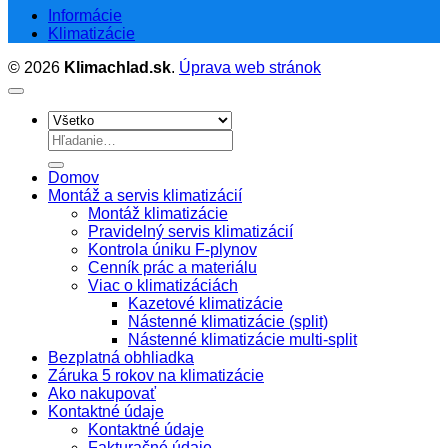
Informácie
Klimatizácie
© 2026
Klimachlad.sk
.
Úprava web stránok
Hľadať:
Domov
Montáž a servis klimatizácií
Montáž klimatizácie
Pravidelný servis klimatizácií
Kontrola úniku F-plynov
Cenník prác a materiálu
Viac o klimatizáciách
Kazetové klimatizácie
Nástenné klimatizácie (split)
Nástenné klimatizácie multi-split
Bezplatná obhliadka
Záruka 5 rokov na klimatizácie
Ako nakupovať
Kontaktné údaje
Kontaktné údaje
Fakturačné údaje