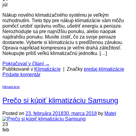
júl
Nákup nového klimatizačného systému je veľkým
rozhodnutím. Tieto tipy pre nákup klimatizácie vám môžu
pomôcť urobiť správnu voľbu, ušetriť energiu a peniaze.
Nerozhodujte sa pre najnižšiu ponuku, alebo naopak
najdrahšiu ponuku. Musíte zistiť, čo za svoje peniaze
dostanete. Vyberte si klimatizáciu s predĺženou zárukou.
Oprava napríklad kompresora je veľmi drahá záležitosť.
Nekupujte príliš veľkú klimatizačnú jednotku. […]
Pokračovať v čítaní
→
Publikované v
Klimatizácie
|
Značky
predaj klimatizácie
Pridajte komentár
Klimatizácie
Prečo si kúpiť klimatizáciu Samsung
Posted on
23. februára 2018
30. marca 2018
by
Matej
23
feb