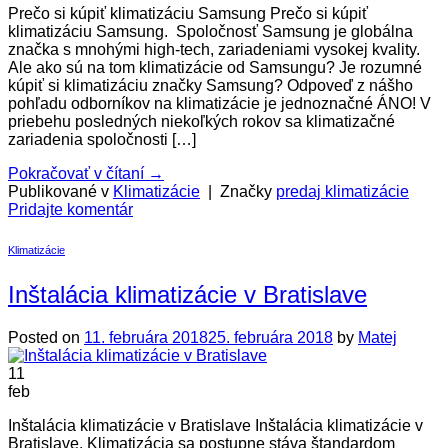
Prečo si kúpiť klimatizáciu Samsung Prečo si kúpiť
klimatizáciu Samsung. Spoločnosť Samsung je globálna
značka s mnohými high-tech, zariadeniami vysokej kvality.
Ale ako sú na tom klimatizácie od Samsungu? Je rozumné
kúpiť si klimatizáciu značky Samsung? Odpoveď z nášho
pohľadu odborníkov na klimatizácie je jednoznačné ÁNO! V
priebehu posledných niekoľkých rokov sa klimatizačné
zariadenia spoločnosti […]
Pokračovať v čítaní
→
Publikované v
Klimatizácie
|
Značky
predaj klimatizácie
Pridajte komentár
Klimatizácie
Inštalácia klimatizácie v Bratislave
Posted on
11. februára 2018
25. februára 2018
by
Matej
11
feb
Inštalácia klimatizácie v Bratislave Inštalácia klimatizácie v
Bratislave. Klimatizácia sa postupne stáva štandardom