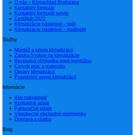
O nás – Klimachlad Bratislava
Kontaktný formulár
Kontaktný formulár servis
Certifikát 2022
Klimatizácie nástenné – split
Klimatizácie nástenné – multisplit
Služby
Montáž a servis klimatizácií
Záruka 5 rokov na klimatizácie
Bezplatná obhliadka pred montážou
Cenník prác a materiálu
Opravy klimatizácií
Pravidelný servis klimatizácií
Informácie
Ako nakupovať
Kontaktné údaje
Fakturačné údaje
Všeobecné obchodné podmienky
Doprava a platba
Blog