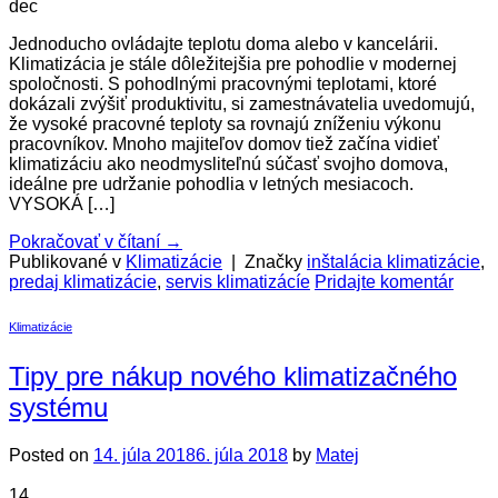
dec
Jednoducho ovládajte teplotu doma alebo v kancelárii.
Klimatizácia je stále dôležitejšia pre pohodlie v modernej
spoločnosti. S pohodlnými pracovnými teplotami, ktoré
dokázali zvýšiť produktivitu, si zamestnávatelia uvedomujú,
že vysoké pracovné teploty sa rovnajú zníženiu výkonu
pracovníkov. Mnoho majiteľov domov tiež začína vidieť
klimatizáciu ako neodmysliteľnú súčasť svojho domova,
ideálne pre udržanie pohodlia v letných mesiacoch.
VYSOKÁ […]
Pokračovať v čítaní
→
Publikované v
Klimatizácie
|
Značky
inštalácia klimatizácie
,
predaj klimatizácie
,
servis klimatizácíe
Pridajte komentár
Klimatizácie
Tipy pre nákup nového klimatizačného
systému
Posted on
14. júla 2018
6. júla 2018
by
Matej
14