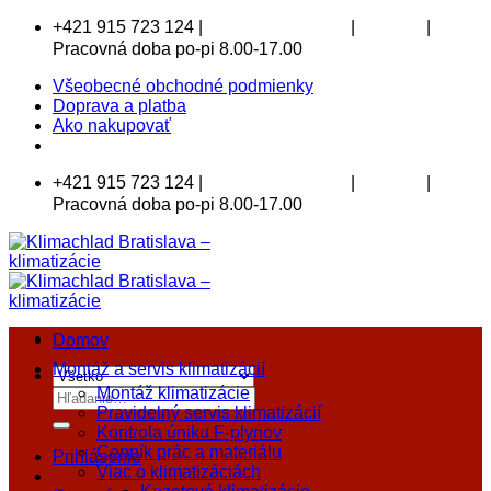
Skip
+421 915 723 124 |
|
|
klimachlad@klimachlad.sk
Kde sídlime
to
Pracovná doba po-pi 8.00-17.00
content
Všeobecné obchodné podmienky
Doprava a platba
Ako nakupovať
+421 915 723 124 |
|
|
klimachlad@klimachlad.sk
Kde sídlime
Pracovná doba po-pi 8.00-17.00
Domov
Montáž a servis klimatizácií
Montáž klimatizácie
Hľadať:
Pravidelný servis klimatizácií
Kontrola úniku F-plynov
Cenník prác a materiálu
Prihlásenie
Viac o klimatizáciách