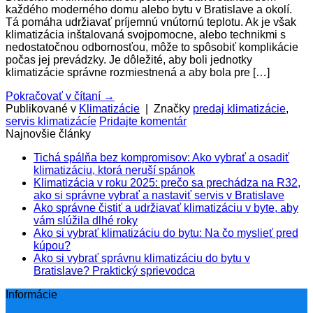
každého moderného domu alebo bytu v Bratislave a okolí.
Tá pomáha udržiavať príjemnú vnútornú teplotu. Ak je však
klimatizácia inštalovaná svojpomocne, alebo technikmi s
nedostatočnou odbornosťou, môže to spôsobiť komplikácie
počas jej prevádzky. Je dôležité, aby boli jednotky
klimatizácie správne rozmiestnená a aby bola pre […]
Pokračovať v čítaní
→
Publikované v
Klimatizácie
|
Značky
predaj klimatizácie
,
servis klimatizácíe
Pridajte komentár
Najnovšie články
Tichá spálňa bez kompromisov: Ako vybrať a osadiť
klimatizáciu, ktorá neruší spánok
Klimatizácia v roku 2025: prečo sa prechádza na R32,
ako si správne vybrať a nastaviť servis v Bratislave
Ako správne čistiť a udržiavať klimatizáciu v byte, aby
vám slúžila dlhé roky
Ako si vybrať klimatizáciu do bytu: Na čo myslieť pred
kúpou?
Ako si vybrať správnu klimatizáciu do bytu v
Bratislave? Praktický sprievodca
Informácie