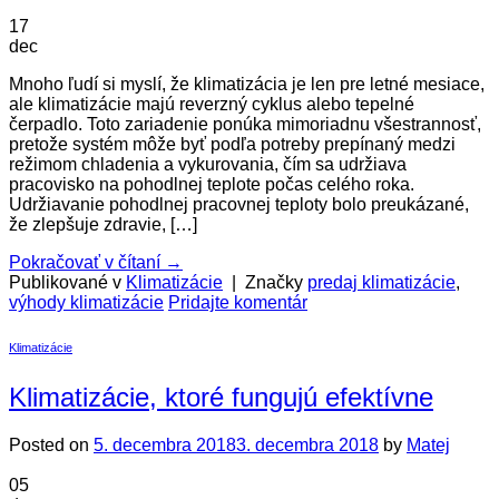
17
dec
Mnoho ľudí si myslí, že klimatizácia je len pre letné mesiace,
ale klimatizácie majú reverzný cyklus alebo tepelné
čerpadlo. Toto zariadenie ponúka mimoriadnu všestrannosť,
pretože systém môže byť podľa potreby prepínaný medzi
režimom chladenia a vykurovania, čím sa udržiava
pracovisko na pohodlnej teplote počas celého roka.
Udržiavanie pohodlnej pracovnej teploty bolo preukázané,
že zlepšuje zdravie, […]
Pokračovať v čítaní
→
Publikované v
Klimatizácie
|
Značky
predaj klimatizácie
,
výhody klimatizácie
Pridajte komentár
Klimatizácie
Klimatizácie, ktoré fungujú efektívne
Posted on
5. decembra 2018
3. decembra 2018
by
Matej
05