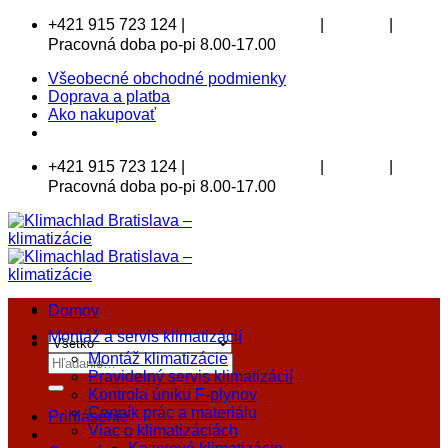
Skip
+421 915 723 124 |
|
|
klimachlad@klimachlad.sk
Kde sídlime
to
Pracovná doba po-pi 8.00-17.00
content
Všeobecné obchodné podmienky
Doprava a platba
Ako nakupovať
+421 915 723 124 |
|
|
klimachlad@klimachlad.sk
Kde sídlime
Pracovná doba po-pi 8.00-17.00
Domov
Montáž a servis klimatizácií
Montáž klimatizácie
Hľadať:
Pravidelný servis klimatizácií
Kontrola úniku F-plynov
Cenník prác a materiálu
Prihlásenie
Viac o klimatizáciách