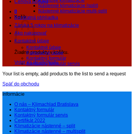
Kazetové klimatizácie
Cenová ponuka
Nástenné klimatizácie (split)
Nástenné klimatizácie multi-split
0
Košík
Bezplatná obhliadka
Záruka 5 rokov na klimatizácie
Ako nakupovať
Kontaktné údaje
Kontaktné údaje
Žiadne produkty v košíku.
Fakturačné údaje
Kontaktný formulár
Vrátiť sa do obchodu
Kontaktný formulár servis
Your list is empty, add products to the list to send a request
Späť do obchodu
Informácie
O nás – Klimachlad Bratislava
Kontaktný formulár
Kontaktný formulár servis
Certifikát 2022
Klimatizácie nástenné – split
Klimatizácie nástenné – multisplit