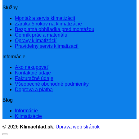
Služby
Montáž a servis klimatizácií
Záruka 5 rokov na klimatizácie
Bezplatná obhliadka pred montážou
Cenník prác a materiálu
Opravy klimatizácií
Pravidelný servis klimatizácií
Informácie
Ako nakupovať
Kontaktné údaje
Fakturačné údaje
Všeobecné obchodné podmienky
Doprava a platba
Blog
Informácie
Klimatizácie
© 2026
Klimachlad.sk
.
Úprava web stránok