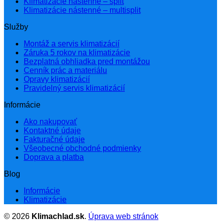
Klimatizácie nástenné – split
Klimatizácie nástenné – multisplit
Služby
Montáž a servis klimatizácií
Záruka 5 rokov na klimatizácie
Bezplatná obhliadka pred montážou
Cenník prác a materiálu
Opravy klimatizácií
Pravidelný servis klimatizácií
Informácie
Ako nakupovať
Kontaktné údaje
Fakturačné údaje
Všeobecné obchodné podmienky
Doprava a platba
Blog
Informácie
Klimatizácie
© 2026
Klimachlad.sk
.
Úprava web stránok