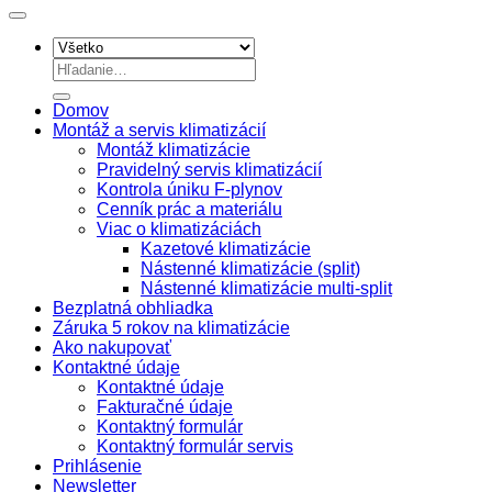
Hľadať:
Domov
Montáž a servis klimatizácií
Montáž klimatizácie
Pravidelný servis klimatizácií
Kontrola úniku F-plynov
Cenník prác a materiálu
Viac o klimatizáciách
Kazetové klimatizácie
Nástenné klimatizácie (split)
Nástenné klimatizácie multi-split
Bezplatná obhliadka
Záruka 5 rokov na klimatizácie
Ako nakupovať
Kontaktné údaje
Kontaktné údaje
Fakturačné údaje
Kontaktný formulár
Kontaktný formulár servis
Prihlásenie
Newsletter