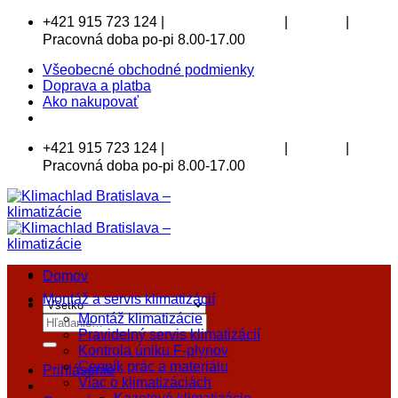
Skip
+421 915 723 124 |
|
|
klimachlad@klimachlad.sk
Kde sídlime
to
Pracovná doba po-pi 8.00-17.00
content
Všeobecné obchodné podmienky
Doprava a platba
Ako nakupovať
+421 915 723 124 |
|
|
klimachlad@klimachlad.sk
Kde sídlime
Pracovná doba po-pi 8.00-17.00
Domov
Montáž a servis klimatizácií
Montáž klimatizácie
Hľadať:
Pravidelný servis klimatizácií
Kontrola úniku F-plynov
Cenník prác a materiálu
Prihlásenie
Viac o klimatizáciách