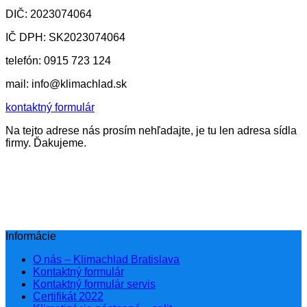
DIČ: 2023074064
IČ DPH: SK2023074064
telefón: 0915 723 124
mail: info@klimachlad.sk
kontaktný formulár
Na tejto adrese nás prosím nehľadajte, je tu len adresa sídla
firmy. Ďakujeme.
Informácie
O nás – Klimachlad Bratislava
Kontaktný formulár
Kontaktný formulár servis
Certifikát 2022