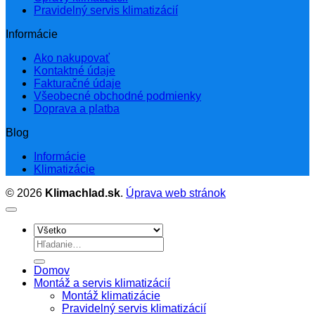
Pravidelný servis klimatizácií
Informácie
Ako nakupovať
Kontaktné údaje
Fakturačné údaje
Všeobecné obchodné podmienky
Doprava a platba
Blog
Informácie
Klimatizácie
© 2026
Klimachlad.sk
.
Úprava web stránok
Hľadať:
Domov
Montáž a servis klimatizácií
Montáž klimatizácie
Pravidelný servis klimatizácií