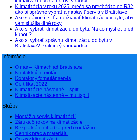
klimatizáciu, ktorá neruší spánok
Klimatizácia v roku 2025: prečo sa prechádza na R32,
ako si správne vybrať a nastaviť servis v Bratislave
Ako správne čistiť a udržiavať klimatizáciu v byte, aby
vám slúžila dlhé roky
Ako si vybrať klimatizáciu do bytu: Na čo myslieť pred
kúpou?
Ako si vybrať správnu klimatizáciu do bytu v
Bratislave? Praktický sprievodca
Informácie
O nás – Klimachlad Bratislava
Kontaktný formulár
Kontaktný formulár servis
Certifikát 2022
Klimatizácie nástenné – split
Klimatizácie nástenné – multisplit
Služby
Montáž a servis klimatizácií
Záruka 5 rokov na klimatizácie
Bezplatná obhliadka pred montážou
Cenník prác a materiálu
Opravy klimatizácií