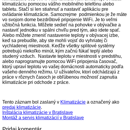
klimatizáciu pomocou vášho mobilného telefónu alebo
tabletu. Stačí si len stiahnuť a nastaviť aplikáciu pre
ovládanie klimatizácie. Samozrejme podmienkou je že máte
vo svojom dome bezdrôtové pripojenie WiFi.
Je to veľmi
užitočná funkcia.
Môžete sedieť na pohovke v obývačke a
nastaviť jednotku v spálni
chvíľu pred tým, ako idete spať.
Alebo môžete zmeniť nastavenie teploty v obývacej izbe,
keď sa prebudíte, aby ste mohli vojsť do vyhriatej či
vychladenej miestnosti.
Keďže všetky splitové systémy
potrebujú niekoľko minút, kým začnú fúkať teplý alebo
studený vzduch. Nastavte teplotu v miestnosti v predstihu,
alebo naprogramujte pomocou WiFi pripojenia časovač,
ktorý upraví teplotu vo vašej domácnosti automaticky podľa
vašeho denného režimu. U užívateľov, ktorí odchádzajú z
práce v rôznych časoch je obľúbenou možnosť zapnutia
klimatizácie pri odchode z práce.
Tento záznam bol zaslaný v
Klimatizácie
a označený ako
predaj klimatizácie
.
Inštalácia klimatizácie v Bratislave
Montáž a servis klimatizácií v Bratislave
Pridaj komentár