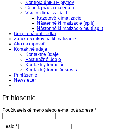
Kontrola úniku F-plynov
Cenník prác a materiálu
Viac o klimatizáciách
Kazetové klimatizácie
Nástenné klimatizácie (split)
Nástenné klimatizácie multi-split
Bezplatná obhliadka
Záruka 5 rokov na klimatizácie
Ako nakupovať
Kontaktné údaje
Kontaktné údaje
Fakturačné údaje
Kontaktný formulár
Kontaktný formulár servis
Prihlásenie
Newsletter
Prihlásenie
Povinné
Používateľské meno alebo e-mailová adresa
*
Povinné
Heslo
*