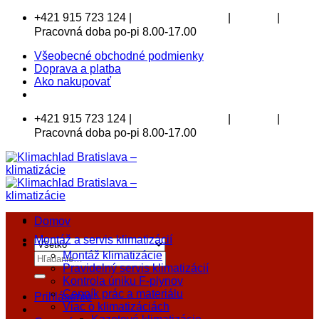
Skip
+421 915 723 124 |
|
|
klimachlad@klimachlad.sk
Kde sídlime
to
Pracovná doba po-pi 8.00-17.00
content
Všeobecné obchodné podmienky
Doprava a platba
Ako nakupovať
+421 915 723 124 |
|
|
klimachlad@klimachlad.sk
Kde sídlime
Pracovná doba po-pi 8.00-17.00
Domov
Montáž a servis klimatizácií
Montáž klimatizácie
Hľadať:
Pravidelný servis klimatizácií
Kontrola úniku F-plynov
Cenník prác a materiálu
Prihlásenie
Viac o klimatizáciách