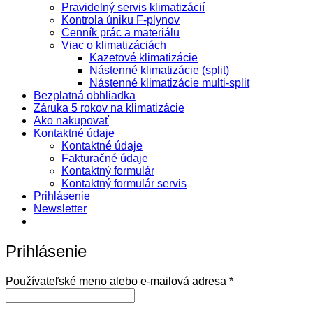
Pravidelný servis klimatizácií
Kontrola úniku F-plynov
Cenník prác a materiálu
Viac o klimatizáciách
Kazetové klimatizácie
Nástenné klimatizácie (split)
Nástenné klimatizácie multi-split
Bezplatná obhliadka
Záruka 5 rokov na klimatizácie
Ako nakupovať
Kontaktné údaje
Kontaktné údaje
Fakturačné údaje
Kontaktný formulár
Kontaktný formulár servis
Prihlásenie
Newsletter
Prihlásenie
Povinné
Používateľské meno alebo e-mailová adresa
*