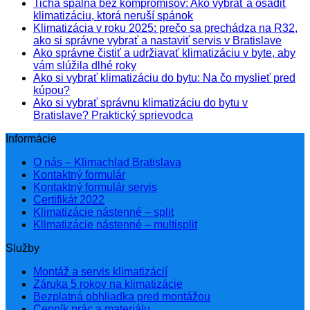
Tichá spálňa bez kompromisov: Ako vybrať a osadiť
klimatizáciu, ktorá neruší spánok
Klimatizácia v roku 2025: prečo sa prechádza na R32,
ako si správne vybrať a nastaviť servis v Bratislave
Ako správne čistiť a udržiavať klimatizáciu v byte, aby
vám slúžila dlhé roky
Ako si vybrať klimatizáciu do bytu: Na čo myslieť pred
kúpou?
Ako si vybrať správnu klimatizáciu do bytu v
Bratislave? Praktický sprievodca
Informácie
O nás – Klimachlad Bratislava
Kontaktný formulár
Kontaktný formulár servis
Certifikát 2022
Klimatizácie nástenné – split
Klimatizácie nástenné – multisplit
Služby
Montáž a servis klimatizácií
Záruka 5 rokov na klimatizácie
Bezplatná obhliadka pred montážou
Cenník prác a materiálu