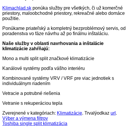
Klimachlad.sk
ponúka služby pre všetkých, či už komerčné
priestory, maloobchodné priestory, rekreačné alebo domáce
použitie.
Ponúkame priateľský a kompletný bezproblémový servis, od
poradenstva vo fáze návrhu až po finálnu inštaláciu.
Naše služby v oblasti navrhovania a inštalácie
klimatizácie zahŕňajú:
Mono a multi split split značkové klimatizácie
Kanálové systémy podľa vášho interiéru
Kombinované systémy VRV / VRF pre viac jednotiek s
individuálnym riadením
Vetracie a potrubné riešenia
Vetranie s rekuperáciou tepla
Zverejnené v kategóriach:
Klimatizácie
. Trvalýodkaz
url
.
Výber a výmena filtrov
Toshiba single split klimatizácia