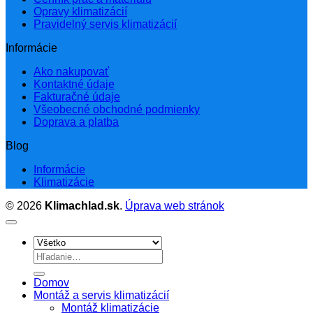
Opravy klimatizácií
Pravidelný servis klimatizácií
Informácie
Ako nakupovať
Kontaktné údaje
Fakturačné údaje
Všeobecné obchodné podmienky
Doprava a platba
Blog
Informácie
Klimatizácie
© 2026
Klimachlad.sk
.
Úprava web stránok
Hľadať:
Domov
Montáž a servis klimatizácií
Montáž klimatizácie