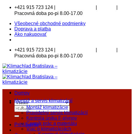
Skip
+421 915 723 124 |
|
|
klimachlad@klimachlad.sk
Kde sídlime
to
Pracovná doba po-pi 8.00-17.00
content
Všeobecné obchodné podmienky
Doprava a platba
Ako nakupovať
+421 915 723 124 |
|
|
klimachlad@klimachlad.sk
Kde sídlime
Pracovná doba po-pi 8.00-17.00
Domov
Montáž a servis klimatizácií
Montáž klimatizácie
Hľadať:
Pravidelný servis klimatizácií
Kontrola úniku F-plynov
Cenník prác a materiálu
Prihlásenie
Viac o klimatizáciách