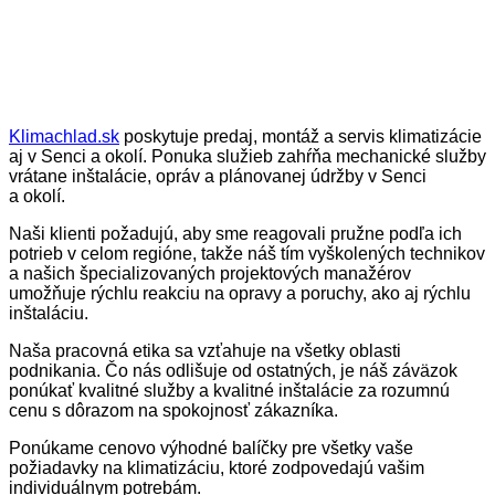
Klimachlad.sk
poskytuje predaj, montáž a servis klimatizácie
aj v Senci a okolí. Ponuka služieb zahŕňa mechanické služby
vrátane inštalácie, opráv a plánovanej údržby v Senci
a okolí.
Naši klienti požadujú, aby sme reagovali pružne podľa ich
potrieb v celom regióne, takže náš tím vyškolených technikov
a našich špecializovaných projektových manažérov
umožňuje rýchlu reakciu na opravy a poruchy, ako aj rýchlu
inštaláciu.
Naša pracovná etika sa vzťahuje na všetky oblasti
podnikania. Čo nás odlišuje od ostatných, je náš záväzok
ponúkať kvalitné služby a kvalitné inštalácie za rozumnú
cenu s dôrazom na spokojnosť zákazníka.
Ponúkame cenovo výhodné balíčky pre všetky vaše
požiadavky na klimatizáciu, ktoré zodpovedajú vašim
individuálnym potrebám.