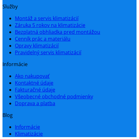
Služby
Montáž a servis klimatizácií
Záruka 5 rokov na klimatizácie
Bezplatná obhliadka pred montážou
Cenník prác a materiálu
Opravy klimatizácií
Pravidelný servis klimatizácií
Informácie
Ako nakupovať
Kontaktné údaje
Fakturačné údaje
Všeobecné obchodné podmienky
Doprava a platba
Blog
Informácie
Klimatizácie