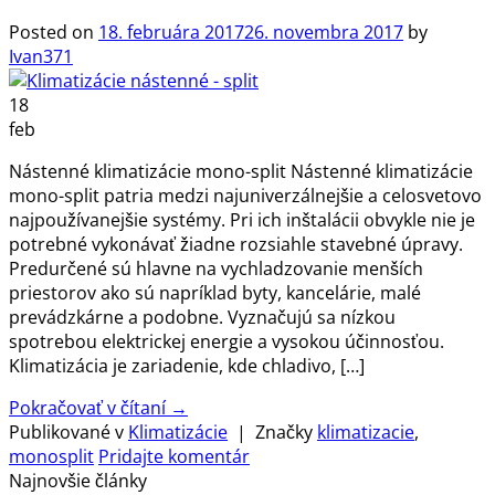
Posted on
18. februára 2017
26. novembra 2017
by
Ivan371
18
feb
Nástenné klimatizácie mono-split Nástenné klimatizácie
mono-split patria medzi najuniverzálnejšie a celosvetovo
najpoužívanejšie systémy. Pri ich inštalácii obvykle nie je
potrebné vykonávať žiadne rozsiahle stavebné úpravy.
Predurčené sú hlavne na vychladzovanie menších
priestorov ako sú napríklad byty, kancelárie, malé
prevádzkárne a podobne. Vyznačujú sa nízkou
spotrebou elektrickej energie a vysokou účinnosťou.
Klimatizácia je zariadenie, kde chladivo, […]
Pokračovať v čítaní
→
Publikované v
Klimatizácie
|
Značky
klimatizacie
,
monosplit
Pridajte komentár
Najnovšie články