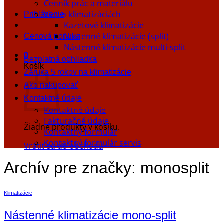
Cenník prác a materiálu
Viac o klimatizáciách
Prihlásenie
Kazetové klimatizácie
Nástenné klimatizácie (split)
Cenová ponuka
Nástenné klimatizácie multi-split
0
Bezplatná obhliadka
Košík
Záruka 5 rokov na klimatizácie
Ako nakupovať
Kontaktné údaje
Kontaktné údaje
Fakturačné údaje
Žiadne produkty v košíku.
Kontaktný formulár
Kontaktný formulár servis
Vrátiť sa do obchodu
Archív pre značky:
monosplit
Klimatizácie
Nástenné klimatizácie mono-split