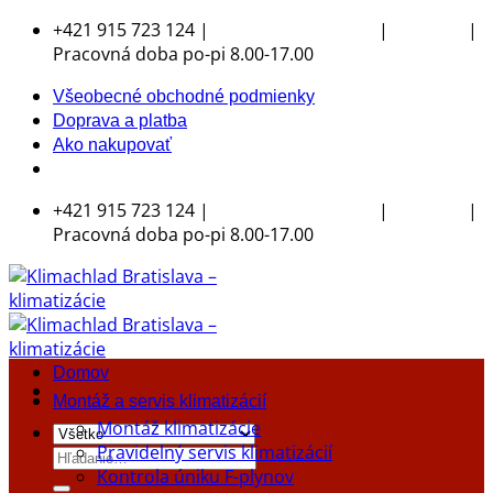
Skip
+421 915 723 124 |
|
|
klimachlad@klimachlad.sk
Kde sídlime
to
Pracovná doba po-pi 8.00-17.00
content
Všeobecné obchodné podmienky
Doprava a platba
Ako nakupovať
+421 915 723 124 |
|
|
klimachlad@klimachlad.sk
Kde sídlime
Pracovná doba po-pi 8.00-17.00
Domov
Montáž a servis klimatizácií
Montáž klimatizácie
Pravidelný servis klimatizácií
Hľadať:
Kontrola úniku F-plynov