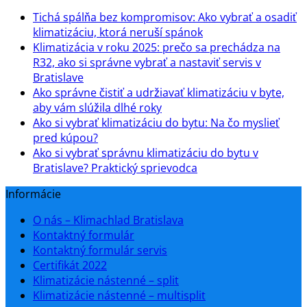
Tichá spálňa bez kompromisov: Ako vybrať a osadiť
klimatizáciu, ktorá neruší spánok
Klimatizácia v roku 2025: prečo sa prechádza na
R32, ako si správne vybrať a nastaviť servis v
Bratislave
Ako správne čistiť a udržiavať klimatizáciu v byte,
aby vám slúžila dlhé roky
Ako si vybrať klimatizáciu do bytu: Na čo myslieť
pred kúpou?
Ako si vybrať správnu klimatizáciu do bytu v
Bratislave? Praktický sprievodca
Informácie
O nás – Klimachlad Bratislava
Kontaktný formulár
Kontaktný formulár servis
Certifikát 2022
Klimatizácie nástenné – split
Klimatizácie nástenné – multisplit