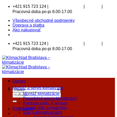
Skip
+421 915 723 124 |
|
|
klimachlad@klimachlad.sk
Kde sídlime
to
Pracovná doba po-pi 8.00-17.00
content
Všeobecné obchodné podmienky
Doprava a platba
Ako nakupovať
+421 915 723 124 |
|
|
klimachlad@klimachlad.sk
Kde sídlime
Pracovná doba po-pi 8.00-17.00
Domov
Montáž a servis klimatizácií
Montáž klimatizácie
Hľadať:
Pravidelný servis klimatizácií
Kontrola úniku F-plynov
Cenník prác a materiálu
Prihlásenie
Viac o klimatizáciách