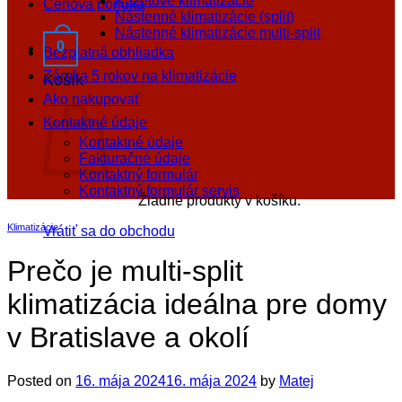
Kazetové klimatizácie
Cenová ponuka
Nástenné klimatizácie (split)
Nástenné klimatizácie multi-split
0
Bezplatná obhliadka
Záruka 5 rokov na klimatizácie
Košík
Ako nakupovať
Kontaktné údaje
Kontaktné údaje
Fakturačné údaje
Kontaktný formulár
Kontaktný formulár servis
Žiadne produkty v košíku.
Klimatizácie
Vrátiť sa do obchodu
Prečo je multi-split
klimatizácia ideálna pre domy
v Bratislave a okolí
Posted on
16. mája 2024
16. mája 2024
by
Matej