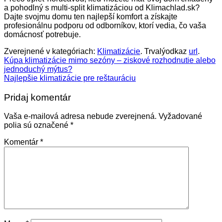
a pohodlný s multi-split klimatizáciou od Klimachlad.sk?
Dajte svojmu domu ten najlepší komfort a získajte
profesionálnu podporu od odborníkov, ktorí vedia, čo vaša
domácnosť potrebuje.
Zverejnené v kategóriach:
Klimatizácie
. Trvalýodkaz
url
.
Kúpa klimatizácie mimo sezóny – ziskové rozhodnutie alebo
jednoduchý mýtus?
Najlepšie klimatizácie pre reštauráciu
Pridaj komentár
Vaša e-mailová adresa nebude zverejnená.
Vyžadované
polia sú označené
*
Komentár
*