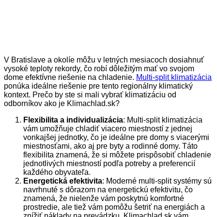
V Bratislave a okolíe môžu v letných mesiacoch dosiahnuť
vysoké teploty rekordy, čo robí dôležitým mať vo svojom
dome efektívne riešenie na chladenie.
Multi-split klimatizácia
ponúka ideálne riešenie pre tento regionálny klimatický
kontext. Prečo by ste si mali vybrať klimatizáciu od
odborníkov ako je Klimachlad.sk?
Flexibilita a individualizácia
: Multi-split klimatizácia
vám umožňuje chladiť viacero miestností z jednej
vonkajšej jednotky, čo je ideálne pre domy s viacerými
miestnosťami, ako aj pre byty a rodinné domy. Táto
flexibilita znamená, že si môžete prispôsobiť chladenie
jednotlivých miestností podľa potreby a preferencií
každého obyvateľa.
Energetická efektivita
: Moderné multi-split systémy sú
navrhnuté s dôrazom na energetickú efektivitu, čo
znamená, že nielenže vám poskytnú komfortné
prostredie, ale tiež vám pomôžu šetriť na energiách a
znížiť náklady na prevádzku. Klimachlad.sk vám