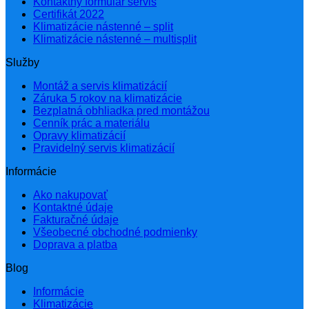
Kontaktný formulár servis
Certifikát 2022
Klimatizácie nástenné – split
Klimatizácie nástenné – multisplit
Služby
Montáž a servis klimatizácií
Záruka 5 rokov na klimatizácie
Bezplatná obhliadka pred montážou
Cenník prác a materiálu
Opravy klimatizácií
Pravidelný servis klimatizácií
Informácie
Ako nakupovať
Kontaktné údaje
Fakturačné údaje
Všeobecné obchodné podmienky
Doprava a platba
Blog
Informácie
Klimatizácie