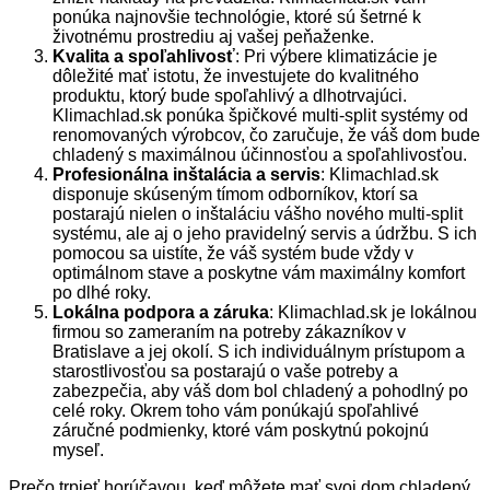
ponúka najnovšie technológie, ktoré sú šetrné k
životnému prostrediu aj vašej peňaženke.
Kvalita a spoľahlivosť
: Pri výbere klimatizácie je
dôležité mať istotu, že investujete do kvalitného
produktu, ktorý bude spoľahlivý a dlhotrvajúci.
Klimachlad.sk ponúka špičkové multi-split systémy od
renomovaných výrobcov, čo zaručuje, že váš dom bude
chladený s maximálnou účinnosťou a spoľahlivosťou.
Profesionálna inštalácia a servis
: Klimachlad.sk
disponuje skúseným tímom odborníkov, ktorí sa
postarajú nielen o inštaláciu vášho nového multi-split
systému, ale aj o jeho pravidelný servis a údržbu. S ich
pomocou sa uistíte, že váš systém bude vždy v
optimálnom stave a poskytne vám maximálny komfort
po dlhé roky.
Lokálna podpora a záruka
: Klimachlad.sk je lokálnou
firmou so zameraním na potreby zákazníkov v
Bratislave a jej okolí. S ich individuálnym prístupom a
starostlivosťou sa postarajú o vaše potreby a
zabezpečia, aby váš dom bol chladený a pohodlný po
celé roky. Okrem toho vám ponúkajú spoľahlivé
záručné podmienky, ktoré vám poskytnú pokojnú
myseľ.
Prečo trpieť horúčavou, keď môžete mať svoj dom chladený