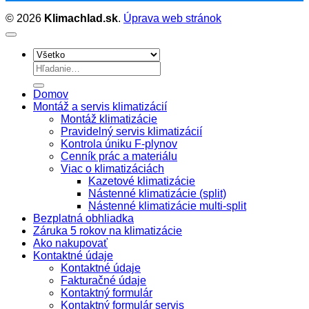
© 2026
Klimachlad.sk
.
Úprava web stránok
Hľadať:
Domov
Montáž a servis klimatizácií
Montáž klimatizácie
Pravidelný servis klimatizácií
Kontrola úniku F-plynov
Cenník prác a materiálu
Viac o klimatizáciách
Kazetové klimatizácie
Nástenné klimatizácie (split)
Nástenné klimatizácie multi-split
Bezplatná obhliadka
Záruka 5 rokov na klimatizácie
Ako nakupovať
Kontaktné údaje
Kontaktné údaje
Fakturačné údaje
Kontaktný formulár
Kontaktný formulár servis