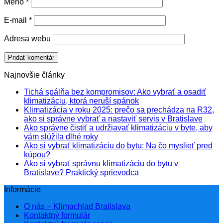
Meno
*
E-mail
*
Adresa webu
Najnovšie články
Tichá spálňa bez kompromisov: Ako vybrať a osadiť
klimatizáciu, ktorá neruší spánok
Klimatizácia v roku 2025: prečo sa prechádza na R32,
ako si správne vybrať a nastaviť servis v Bratislave
Ako správne čistiť a udržiavať klimatizáciu v byte, aby
vám slúžila dlhé roky
Ako si vybrať klimatizáciu do bytu: Na čo myslieť pred
kúpou?
Ako si vybrať správnu klimatizáciu do bytu v
Bratislave? Praktický sprievodca
Informácie
O nás – Klimachlad Bratislava
Kontaktný formulár