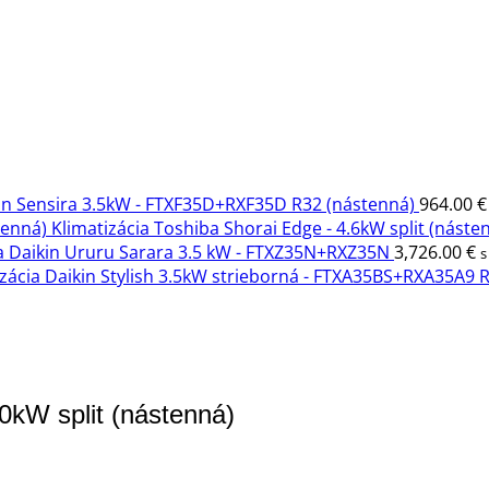
kin Sensira 3.5kW - FTXF35D+RXF35D R32 (nástenná)
964.00
€
Klimatizácia Toshiba Shorai Edge - 4.6kW split (náste
ia Daikin Ururu Sarara 3.5 kW - FTXZ35N+RXZ35N
3,726.00
€
s
izácia Daikin Stylish 3.5kW strieborná - FTXA35BS+RXA35A9 
0kW split (nástenná)