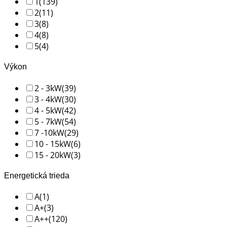
1
(139)
2
(11)
3
(8)
4
(8)
5
(4)
Výkon
2 - 3kW
(39)
3 - 4kW
(30)
4 - 5kW
(42)
5 - 7kW
(54)
7 -10kW
(29)
10 - 15kW
(6)
15 - 20kW
(3)
Energetická trieda
A
(1)
A+
(3)
A++
(120)