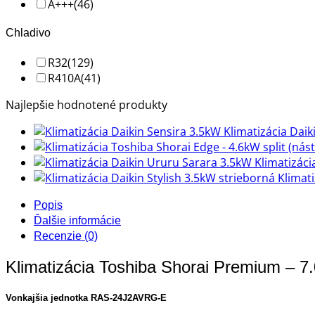
A+++
(46)
Chladivo
R32
(129)
R410A
(41)
Najlepšie hodnotené produkty
Klimatizácia Dai
Klimatizác
Klimat
Popis
Ďalšie informácie
Recenzie (0)
Klimatizácia Toshiba Shorai Premium – 7.
Vonkajšia jednotka RAS-24J2AVRG-E