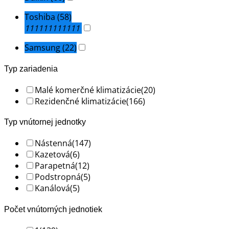
Toshiba
(58)
111111111111
Samsung
(22)
Typ zariadenia
Malé komerčné klimatizácie
(20)
Rezidenčné klimatizácie
(166)
Typ vnútornej jednotky
Nástenná
(147)
Kazetová
(6)
Parapetná
(12)
Podstropná
(5)
Kanálová
(5)
Počet vnútorných jednotiek