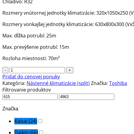
Chladivo: R32
Rozmery vnútornej jednotky klimatizácie: 320x1050x250 
Rozmery vonkajšej jednotky klimatizácie: 630x800x300 (V
Max. dĺžka potrubí: 25m
Max. prevýšenie potrubí: 15m
Rozloha miestnosti: 70m²
množstvo
Klimatizácia
Pridať do cenovej ponuky
Toshiba
Kategória:
Nástenné klimatizácie (split)
Značka:
Toshiba
Shorai
Filtrovanie produktov
Premium
-
7.0kW
Značka
split
Kaisai
(24)
(nástenná)
Daikin
(66)