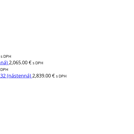
s DPH
nná)
2,065.00
€
s DPH
 DPH
R32 (nástenná)
2,839.00
€
s DPH