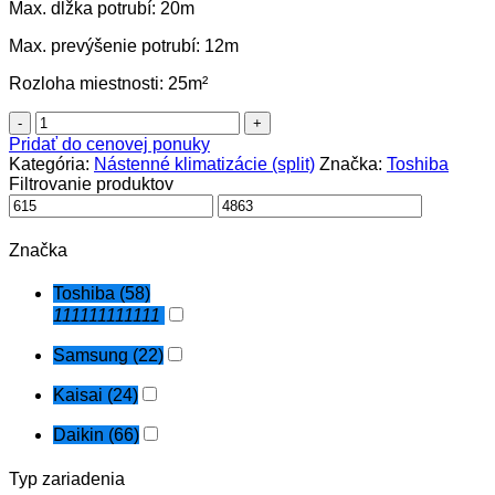
Max. dĺžka potrubí: 20m
Max. prevýšenie potrubí: 12m
Rozloha miestnosti: 25m²
množstvo
Klimatizácia
Pridať do cenovej ponuky
Toshiba
Kategória:
Nástenné klimatizácie (split)
Značka:
Toshiba
Shorai
Filtrovanie produktov
Edge
-
2.5kW
Značka
split
(nástenná)
Toshiba
(58)
111111111111
Samsung
(22)
Kaisai
(24)
Daikin
(66)
Typ zariadenia