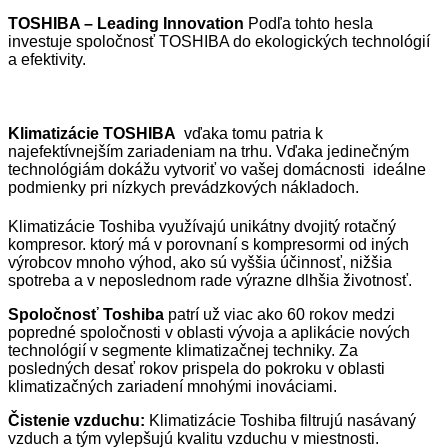
TOSHIBA – Leading Innovation
Podľa tohto hesla
investuje spoločnosť TOSHIBA do ekologických technológií
a efektivity.
Klimatizácie TOSHIBA
vďaka tomu patria k
najefektívnejším zariadeniam na trhu. Vďaka jedinečným
technológiám dokážu vytvoriť vo vašej domácnosti ideálne
podmienky pri nízkych prevádzkových nákladoch.
Klimatizácie Toshiba využívajú unikátny dvojitý rotačný
kompresor. ktorý má v porovnaní s kompresormi od iných
výrobcov mnoho výhod, ako sú vyššia účinnosť, nižšia
spotreba a v neposlednom rade výrazne dlhšia životnosť.
Spoločnosť Toshiba
patrí už viac ako 60 rokov medzi
popredné spoločnosti v oblasti vývoja a aplikácie nových
technológií v segmente klimatizačnej techniky. Za
posledných desať rokov prispela do pokroku v oblasti
klimatizačných zariadení mnohými inováciami.
Čistenie vzduchu:
Klimatizácie Toshiba filtrujú nasávaný
vzduch a tým vylepšujú kvalitu vzduchu v miestnosti.