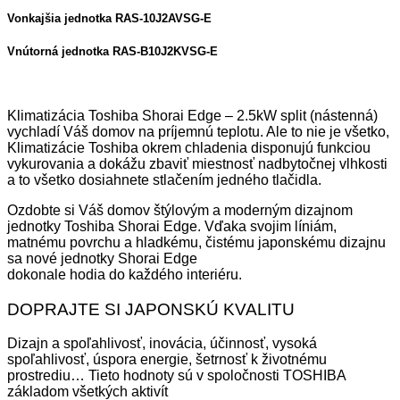
Vonkajšia jednotka RAS-10J2AVSG-E
Vnútorná jednotka RAS-B10J2KVSG-E
Klimatizácia Toshiba Shorai Edge – 2.5kW split (nástenná)
vychladí Váš domov na príjemnú teplotu. Ale to nie je všetko,
Klimatizácie Toshiba okrem chladenia disponujú funkciou
vykurovania a dokážu zbaviť miestnosť nadbytočnej vlhkosti
a to všetko dosiahnete stlačením jedného tlačidla.
Ozdobte si Váš domov štýlovým a moderným dizajnom
jednotky Toshiba Shorai Edge. Vďaka svojim líniám,
matnému povrchu a hladkému, čistému japonskému dizajnu
sa nové jednotky Shorai Edge
dokonale hodia do každého interiéru.
DOPRAJTE SI JAPONSKÚ KVALITU
Dizajn a spoľahlivosť, inovácia, účinnosť, vysoká
spoľahlivosť, úspora energie, šetrnosť k životnému
prostrediu… Tieto hodnoty sú v spoločnosti TOSHIBA
základom všetkých aktivít