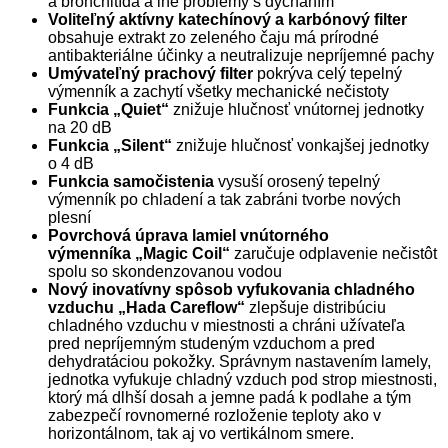
a bronchitída a iné problémy s dýchaním
Voliteľný aktívny katechínový a karbónový filter
obsahuje extrakt zo zeleného čaju má prírodné
antibakteriálne účinky a neutralizuje nepríjemné pachy
Umývateľný prachový filter
pokrýva celý tepelný
výmenník a zachytí všetky mechanické nečistoty
Funkcia „Quiet“
znižuje hlučnosť vnútornej jednotky
na 20 dB
Funkcia „Silent“
znižuje hlučnosť vonkajšej jednotky
o 4 dB
Funkcia samočistenia
vysuší orosený tepelný
výmenník po chladení a tak zabráni tvorbe nových
plesní
Povrchová úprava lamiel vnútorného
výmenníka „Magic Coil“
zaručuje odplavenie nečistôt
spolu so skondenzovanou vodou
Nový inovatívny spôsob vyfukovania chladného
vzduchu „Hada Careflow“
zlepšuje distribúciu
chladného vzduchu v miestnosti a chráni užívateľa
pred nepríjemným studeným vzduchom a pred
dehydratáciou pokožky. Správnym nastavením lamely,
jednotka vyfukuje chladný vzduch pod strop miestnosti,
ktorý má dlhší dosah a jemne padá k podlahe a tým
zabezpečí rovnomerné rozloženie teploty ako v
horizontálnom, tak aj vo vertikálnom smere.