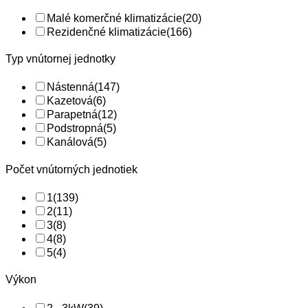
Malé komerčné klimatizácie
(20)
Rezidenčné klimatizácie
(166)
Typ vnútornej jednotky
Nástenná
(147)
Kazetová
(6)
Parapetná
(12)
Podstropná
(5)
Kanálová
(5)
Počet vnútorných jednotiek
1
(139)
2
(11)
3
(8)
4
(8)
5
(4)
Výkon