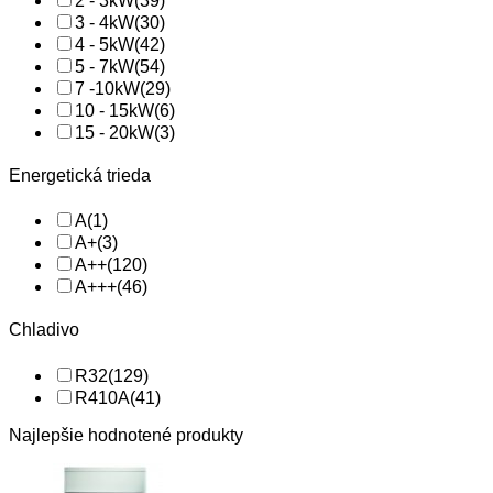
2 - 3kW
(39)
3 - 4kW
(30)
4 - 5kW
(42)
5 - 7kW
(54)
7 -10kW
(29)
10 - 15kW
(6)
15 - 20kW
(3)
Energetická trieda
A
(1)
A+
(3)
A++
(120)
A+++
(46)
Chladivo
R32
(129)
R410A
(41)
Najlepšie hodnotené produkty