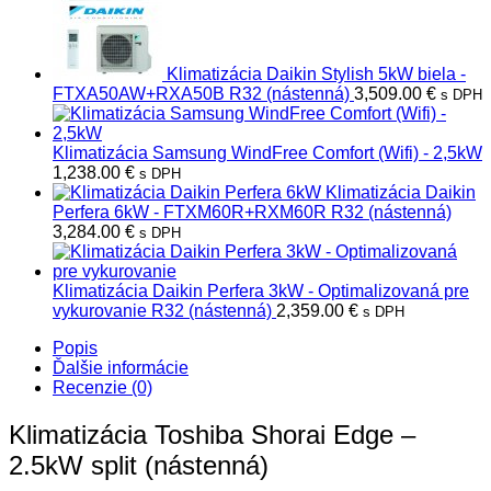
Klimatizácia Daikin Stylish 5kW biela -
FTXA50AW+RXA50B R32 (nástenná)
3,509.00
€
s DPH
Klimatizácia Samsung WindFree Comfort (Wifi) - 2,5kW
1,238.00
€
s DPH
Klimatizácia Daikin
Perfera 6kW - FTXM60R+RXM60R R32 (nástenná)
3,284.00
€
s DPH
Klimatizácia Daikin Perfera 3kW - Optimalizovaná pre
vykurovanie R32 (nástenná)
2,359.00
€
s DPH
Popis
Ďalšie informácie
Recenzie (0)
Klimatizácia Toshiba Shorai Edge –
2.5kW split (nástenná)