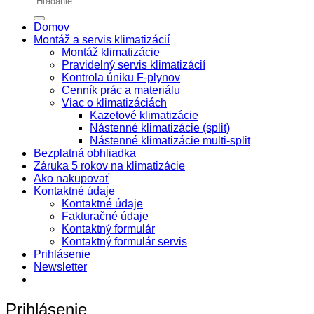
Domov
Montáž a servis klimatizácií
Montáž klimatizácie
Pravidelný servis klimatizácií
Kontrola úniku F-plynov
Cenník prác a materiálu
Viac o klimatizáciách
Kazetové klimatizácie
Nástenné klimatizácie (split)
Nástenné klimatizácie multi-split
Bezplatná obhliadka
Záruka 5 rokov na klimatizácie
Ako nakupovať
Kontaktné údaje
Kontaktné údaje
Fakturačné údaje
Kontaktný formulár
Kontaktný formulár servis
Prihlásenie
Newsletter
Prihlásenie