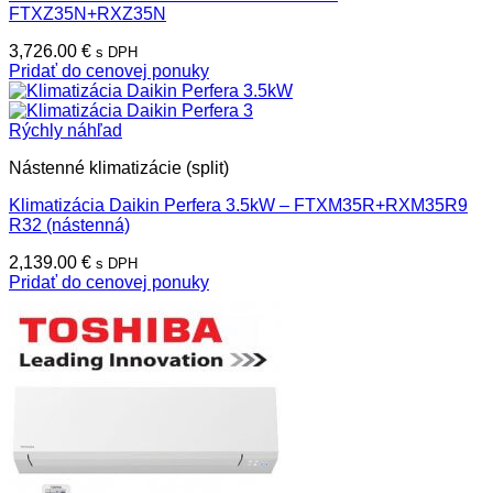
FTXZ35N+RXZ35N
3,726.00
€
s DPH
Pridať do cenovej ponuky
Rýchly náhľad
Nástenné klimatizácie (split)
Klimatizácia Daikin Perfera 3.5kW – FTXM35R+RXM35R9
R32 (nástenná)
2,139.00
€
s DPH
Pridať do cenovej ponuky