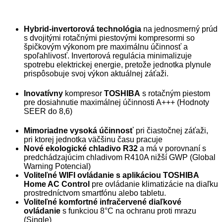
Hybrid-invertorová technológia
na jednosmerný prúd
s dvojitými rotačnými piestovými kompresormi so
špičkovým výkonom pre maximálnu účinnosť a
spoľahlivosť. Invertorová regulácia minimalizuje
spotrebu elektrickej energie, pretože jednotka plynule
prispôsobuje svoj výkon aktuálnej záťaži.
Inovatívny
kompresor
TOSHIBA
s rotačným piestom
pre dosiahnutie maximálnej účinnosti A+++ (Hodnoty
SEER do 8,6)
Mimoriadne vysoká účinnosť
pri čiastočnej záťaži,
pri ktorej jednotka väčšinu času pracuje
Nové ekologické chladivo R32
a má v porovnaní s
predchádzajúcim chladivom R410A nižší GWP (Global
Warning Potencial)
Voliteľné WIFI ovládanie s aplikáciou TOSHIBA
Home AC Control
pre ovládanie klimatizácie na diaľku
prostredníctvom smartfónu alebo tabletu.
Voliteľné komfortné infračervené diaľkové
ovládanie
s funkciou 8°C na ochranu proti mrazu
(Single)