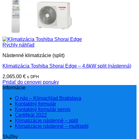
Rýchly náhľad
Nástenné klimatizácie (split)
Klimatizácia Toshiba Shorai Edge – 4.6kW split (nástenná)
2,065.00
€
s DPH
Pridať do cenovej ponuky
Informácie
O nás – Klimachlad Bratislava
Kontaktný formulár
Kontaktný formulár servis
Certifikát 2022
Klimatizácie nástenné – split
Klimatizácie nástenné – multisplit
Služby