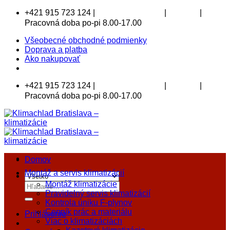
Skip
+421 915 723 124 |
|
|
klimachlad@klimachlad.sk
Kde sídlime
to
Pracovná doba po-pi 8.00-17.00
content
Všeobecné obchodné podmienky
Doprava a platba
Ako nakupovať
+421 915 723 124 |
|
|
klimachlad@klimachlad.sk
Kde sídlime
Pracovná doba po-pi 8.00-17.00
Domov
Montáž a servis klimatizácií
Montáž klimatizácie
Hľadať:
Pravidelný servis klimatizácií
Kontrola úniku F-plynov
Cenník prác a materiálu
Prihlásenie
Viac o klimatizáciách