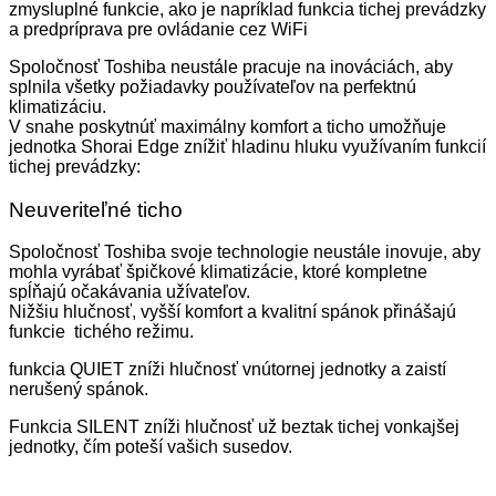
zmysluplné funkcie, ako je napríklad funkcia tichej prevádzky
a predpríprava pre ovládanie cez WiFi
Spoločnosť Toshiba neustále pracuje na inováciách, aby
splnila všetky požiadavky používateľov na perfektnú
klimatizáciu.
V snahe poskytnúť maximálny komfort a ticho umožňuje
jednotka Shorai Edge znížiť hladinu hluku využívaním funkcií
tichej prevádzky:
Neuveriteľné ticho
Spoločnosť Toshiba svoje technologie neustále inovuje, aby
mohla vyrábať špičkové klimatizácie, ktoré kompletne
spĺňajú očakávania užívateľov.
Nižšiu hlučnosť, vyšší komfort a kvalitní spánok přinášajú
funkcie tichého režimu.
funkcia QUIET zníži hlučnosť vnútornej jednotky a zaistí
nerušený spánok.
Funkcia SILENT zníži hlučnosť už beztak tichej vonkajšej
jednotky, čím poteší vašich susedov.