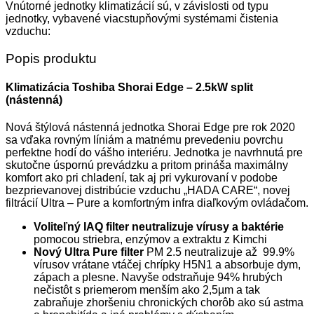
Vnútorné jednotky klimatizácií sú, v závislosti od typu
jednotky, vybavené viacstupňovými systémami čistenia
vzduchu:
Popis produktu
Klimatizácia Toshiba Shorai Edge – 2.5kW split
(nástenná)
Nová štýlová nástenná jednotka Shorai Edge pre rok 2020
sa vďaka rovným líniám a matnému prevedeniu povrchu
perfektne hodí do vášho interiéru. Jednotka je navrhnutá pre
skutočne úspornú prevádzku a pritom prináša maximálny
komfort ako pri chladení, tak aj pri vykurovaní v podobe
bezprievanovej distribúcie vzduchu „HADA CARE“, novej
filtrácií Ultra – Pure a komfortným infra diaľkovým ovládačom.
Voliteľný IAQ filter
neutralizuje vírusy a baktérie
pomocou striebra, enzýmov a extraktu z Kimchi
Nový Ultra Pure filter
PM 2.5 neutralizuje až 99.9%
vírusov vrátane vtáčej chrípky H5N1 a absorbuje dym,
zápach a plesne. Navyše odstraňuje 94% hrubých
nečistôt s priemerom menším ako 2,5µm a tak
zabraňuje zhoršeniu chronických chorôb ako sú astma