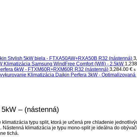
aikin Stylish 5kW biela - FTXA50AW+RXA50B R32 (nástenná)
3
Klimatizácia Samsung WindFree Comfort (Wifi) - 2,5kW
1,23
n Perfera 6kW - FTXM60R+RXM60R R32 (nástenná)
3,284.00
€
s
Klimatizácia Daikin Perfera 3kW - Optimalizovaná
 5kW – (nástenná)
matizácia typu split, ktorá je určená pre chladenie jednotlivýc
 Nástenná klimatizácia je typu mono-split je ideálna do obývači
ne tichá.