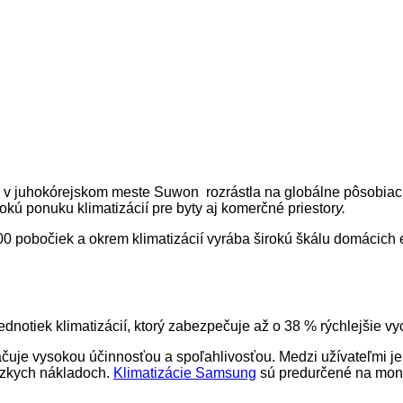
 v juhokórejskom meste Suwon rozrástla na globálne pôsobiacu
okú ponuku klimatizácií pre byty aj komerčné priestor
y.
pobočiek a okrem klimatizácií vyrába širokú škálu domácich ele
dnotiek klimatizácií, ktorý zabezpečuje až o 38 % rýchlejšie vy
čuje vysokou účinnosťou a spoľahlivosťou. Medzi užívateľmi je 
nízkych nákladoch.
Klimatizácie Samsung
sú predurčené na montá