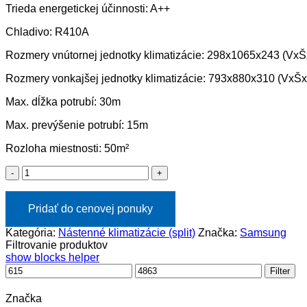
Trieda energetickej účinnosti: A++
Chladivo: R410A
Rozmery vnútornej jednotky klimatizácie: 298x1065x243 (Vx
Rozmery vonkajšej jednotky klimatizácie: 793x880x310 (Vx
Max. dĺžka potrubí: 30m
Max. prevýšenie potrubí: 15m
Rozloha miestnosti: 50m²
množstvo
Klimatizácia
Samsung
Boracay
Pridať do cenovej ponuky
AR4700
Kategória:
-
Nástenné klimatizácie (split)
Značka:
Samsung
Filtrovanie produktov
5kW
show blocks helper
-
(nástenná)
Filter
Značka