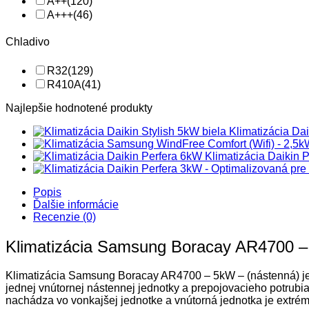
A++
(120)
A+++
(46)
Chladivo
R32
(129)
R410A
(41)
Najlepšie hodnotené produkty
Klimatizácia D
Klimatizácia Daiki
Popis
Ďalšie informácie
Recenzie (0)
Klimatizácia Samsung Boracay AR4700 –
Klimatizácia Samsung Boracay AR4700 – 5kW – (nástenná) je kli
jednej vnútornej nástennej jednotky a prepojovacieho potrubia.
nachádza vo vonkajšej jednotke a vnútorná jednotka je extrém