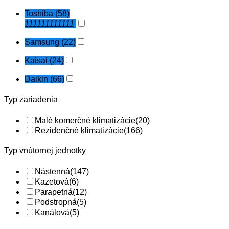
Toshiba
(58)
111111111111
Samsung
(22)
Kaisai
(24)
Daikin
(66)
Typ zariadenia
Malé komerčné klimatizácie
(20)
Rezidenčné klimatizácie
(166)
Typ vnútornej jednotky
Nástenná
(147)
Kazetová
(6)
Parapetná
(12)
Podstropná
(5)
Kanálová
(5)