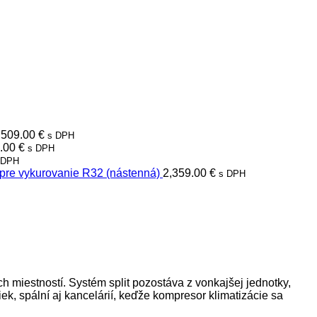
,509.00
€
s DPH
8.00
€
s DPH
 DPH
 pre vykurovanie R32 (nástenná)
2,359.00
€
s DPH
h miestností. Systém split pozostáva z vonkajšej jednotky,
ek, spální aj kancelárií, keďže kompresor klimatizácie sa