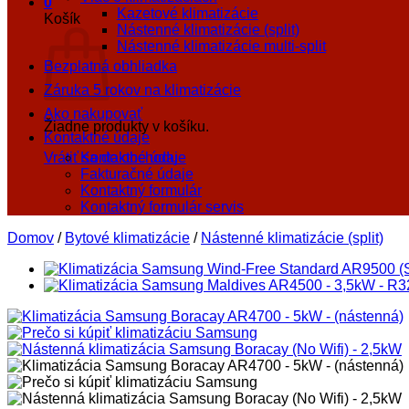
0
Kazetové klimatizácie
Košík
Nástenné klimatizácie (split)
Nástenné klimatizácie multi-split
Bezplatná obhliadka
Záruka 5 rokov na klimatizácie
Ako nakupovať
Žiadne produkty v košíku.
Kontaktné údaje
Vrátiť sa do obchodu
Kontaktné údaje
Fakturačné údaje
Kontaktný formulár
Kontaktný formulár servis
Domov
/
Bytové klimatizácie
/
Nástenné klimatizácie (split)