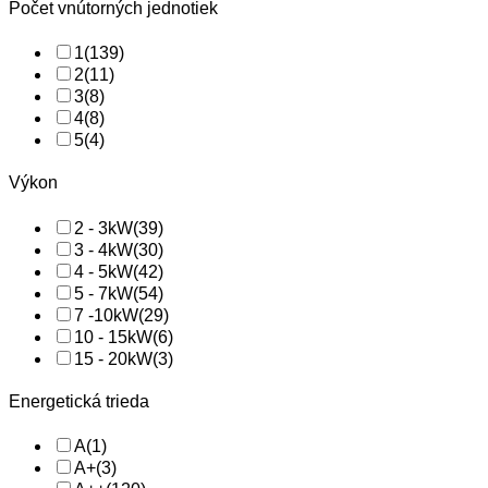
Počet vnútorných jednotiek
1
(139)
2
(11)
3
(8)
4
(8)
5
(4)
Výkon
2 - 3kW
(39)
3 - 4kW
(30)
4 - 5kW
(42)
5 - 7kW
(54)
7 -10kW
(29)
10 - 15kW
(6)
15 - 20kW
(3)
Energetická trieda
A
(1)
A+
(3)