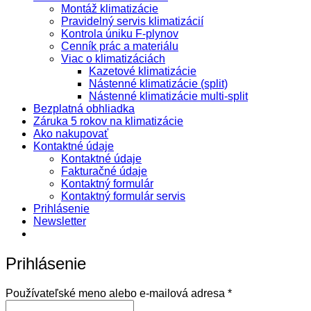
Montáž klimatizácie
Pravidelný servis klimatizácií
Kontrola úniku F-plynov
Cenník prác a materiálu
Viac o klimatizáciách
Kazetové klimatizácie
Nástenné klimatizácie (split)
Nástenné klimatizácie multi-split
Bezplatná obhliadka
Záruka 5 rokov na klimatizácie
Ako nakupovať
Kontaktné údaje
Kontaktné údaje
Fakturačné údaje
Kontaktný formulár
Kontaktný formulár servis
Prihlásenie
Newsletter
Prihlásenie
Povinné
Používateľské meno alebo e-mailová adresa
*