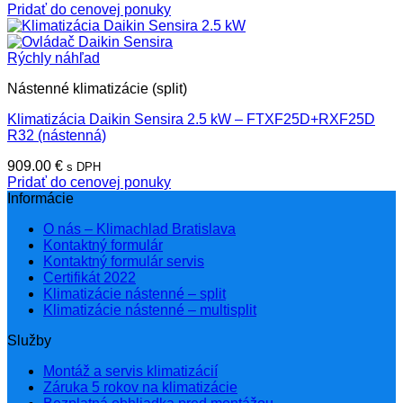
Pridať do cenovej ponuky
Rýchly náhľad
Nástenné klimatizácie (split)
Klimatizácia Daikin Sensira 2.5 kW – FTXF25D+RXF25D
R32 (nástenná)
909.00
€
s DPH
Pridať do cenovej ponuky
Informácie
O nás – Klimachlad Bratislava
Kontaktný formulár
Kontaktný formulár servis
Certifikát 2022
Klimatizácie nástenné – split
Klimatizácie nástenné – multisplit
Služby
Montáž a servis klimatizácií
Záruka 5 rokov na klimatizácie