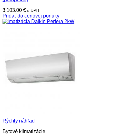
3,103.00
€
s DPH
Pridať do cenovej ponuky
Rýchly náhľad
Bytové klimatizácie