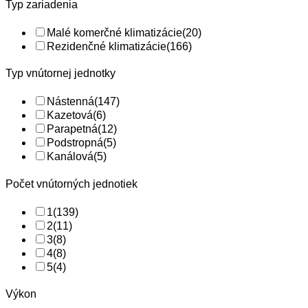
Typ zariadenia
Malé komerčné klimatizácie
(20)
Rezidenčné klimatizácie
(166)
Typ vnútornej jednotky
Nástenná
(147)
Kazetová
(6)
Parapetná
(12)
Podstropná
(5)
Kanálová
(5)
Počet vnútorných jednotiek
1
(139)
2
(11)
3
(8)
4
(8)
5
(4)
Výkon