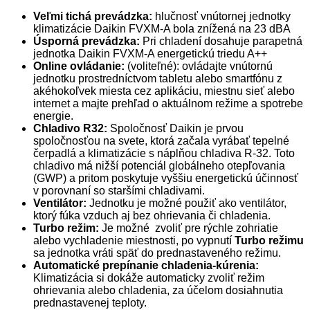
Veľmi tichá prevádzka:
hlučnosť vnútornej jednotky
klimatizácie Daikin FVXM-A bola znížená na 23 dBA
Úsporná prevádzka:
Pri chladení dosahuje parapetná
jednotka Daikin FVXM-A energetickú triedu A++
Online ovládanie:
(voliteľné): ovládajte vnútornú
jednotku prostredníctvom tabletu alebo smartfónu z
akéhokoľvek miesta cez aplikáciu, miestnu sieť alebo
internet a majte prehľad o aktuálnom režime a spotrebe
energie.
Chladivo R32:
Spoločnosť Daikin je prvou
spoločnosťou na svete, ktorá začala vyrábať tepelné
čerpadlá a klimatizácie s náplňou chladiva R-32. Toto
chladivo má nižší potenciál globálneho otepľovania
(GWP) a pritom poskytuje vyššiu energetickú účinnosť
v porovnaní so staršími chladivami.
Ventilátor:
Jednotku je možné použiť ako ventilátor,
ktorý fúka vzduch aj bez ohrievania či chladenia.
Turbo režim:
Je možné zvoliť pre rýchle zohriatie
alebo vychladenie miestnosti, po vypnutí
Turbo režimu
sa jednotka vráti späť do prednastaveného režimu.
Automatické prepínanie chladenia-kúrenia:
Klimatizácia si dokáže automaticky zvoliť režim
ohrievania alebo chladenia, za účelom dosiahnutia
prednastavenej teploty.