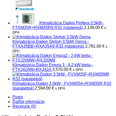
Klimatizácia Daikin Perfera 3.5kW -
FTXM35R+RXM35R9 R32 (nástenná)
2,139.00
€
s
DPH
Klimatizácia Daikin Stylish 3.5kW čierna -
FTXA35BB+RXA35A9 R32 (nástenná)
2,781.00
€
s
DPH
Klimatizácia Daikin Emura 3 - 4.2 kW biela -
FTXJ42AW+RXJ42A
3,570.00
€
s DPH
Klimatizácia Daikin 3.5kW - FVXM35A+RXM35R R32
(parapetná)
2,594.00
€
s DPH
Popis
Ďalšie informácie
Recenzie (0)