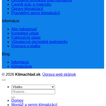
Bezplatná obhliadka pred montážou
Cenník prác a materiálu
Opravy klimatizácií
Pravidelný servis klimatizácií
Informácie
Ako nakupovať
Kontaktné údaje
Fakturačné údaje
Všeobecné obchodné podmienky
Doprava a platba
Blog
Informácie
Klimatizácie
© 2026
Klimachlad.sk
.
Úprava web stránok
Hľadať:
Domov
Montáž a servis klimatizácií