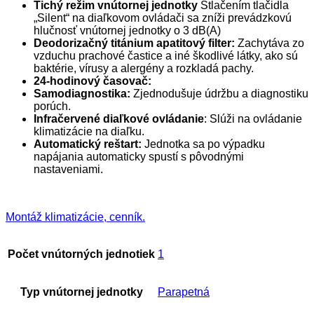
Tichý režim vnútornej jednotky
Stlačením tlačidla
„Silent“ na diaľkovom ovládači sa zníži prevádzkovú
hlučnosť vnútornej jednotky o 3 dB(A)
Deodorizačný titánium apatitový filter:
Zachytáva zo
vzduchu prachové častice a iné škodlivé látky, ako sú
baktérie, vírusy a alergény a rozkladá pachy.
24-hodinový časovač:
Samodiagnostika:
Zjednodušuje údržbu a diagnostiku
porúch.
Infračervené diaľkové ovládanie
: Slúži na ovládanie
klimatizácie na diaľku.
Automatický reštart:
Jednotka sa po výpadku
napájania automaticky spustí s pôvodnými
nastaveniami.
Montáž klimatizácie, cenník.
Počet vnútorných jednotiek
1
Typ vnútornej jednotky
Parapetná