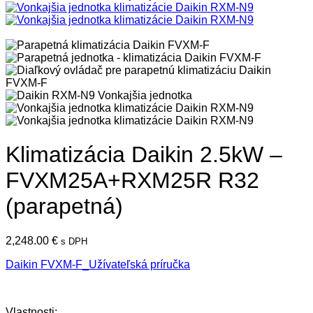
Klimatizácia Daikin 2.5kW –
FVXM25A+RXM25R R32
(parapetná)
2,248.00
€
s DPH
Daikin FVXM-F_Užívateľská príručka
Vlastnosti: