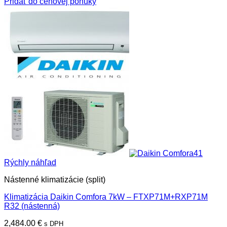
Pridať do cenovej ponuky
Rýchly náhľad
Nástenné klimatizácie (split)
Klimatizácia Daikin Comfora 7kW – FTXP71M+RXP71M
R32 (nástenná)
2,484.00
€
s DPH