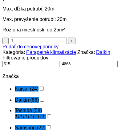
Max. dĺžka potrubí: 20m
Max. prevýšenie potrubí: 20m
Rozloha miestnosti: do 25m²
množstvo
Klimatizácia
Pridať do cenovej ponuky
Daikin
Kategória:
Parapetné klimatizácie
Značka:
Daikin
2.5kW
Filtrovanie produktov
-
FVXM25A+RXM25R
R32
Značka
(parapetná)
Kaisai
(24)
Daikin
(66)
Toshiba
(58)
111111111111
Samsung
(22)