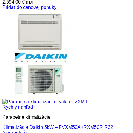
2,594.00
€
s DPH
Pridať do cenovej ponuky
Rýchly náhľad
Parapetné klimatizácie
Klimatizácia Daikin 5kW – FVXM50A+RXM50R R32
(parapetná)