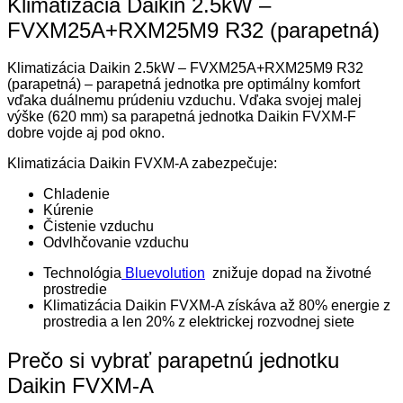
Klimatizácia Daikin 2.5kW –
FVXM25A+RXM25M9 R32 (parapetná)
Klimatizácia Daikin 2.5kW – FVXM25A+RXM25M9 R32
(parapetná) – parapetná jednotka pre optimálny komfort
vďaka duálnemu prúdeniu vzduchu. Vďaka svojej malej
výške (620 mm) sa parapetná jednotka Daikin FVXM-F
dobre vojde aj pod okno.
Klimatizácia Daikin FVXM-A zabezpečuje:
Chladenie
Kúrenie
Čistenie vzduchu
Odvlhčovanie vzduchu
Technológia
Bluevolution
znižuje dopad na životné
prostredie
Klimatizácia Daikin FVXM-A získáva až 80% energie z
prostredia a len 20% z elektrickej rozvodnej siete
Prečo si vybrať parapetnú jednotku
Daikin FVXM-A