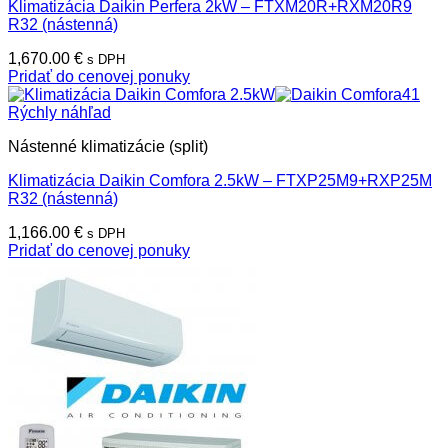
Klimatizácia Daikin Perfera 2kW – FTXM20R+RXM20R9
R32 (nástenná)
1,670.00
€
s DPH
Pridať do cenovej ponuky
Rýchly náhľad
Nástenné klimatizácie (split)
Klimatizácia Daikin Comfora 2.5kW – FTXP25M9+RXP25M
R32 (nástenná)
1,166.00
€
s DPH
Pridať do cenovej ponuky