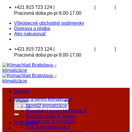
Skip
+421 915 723 124 |
|
|
klimachlad@klimachlad.sk
Kde sídlime
to
Pracovná doba po-pi 8.00-17.00
content
Všeobecné obchodné podmienky
Doprava a platba
Ako nakupovať
+421 915 723 124 |
|
|
klimachlad@klimachlad.sk
Kde sídlime
Pracovná doba po-pi 8.00-17.00
Domov
Montáž a servis klimatizácií
Montáž klimatizácie
Hľadať:
Pravidelný servis klimatizácií
Kontrola úniku F-plynov
Cenník prác a materiálu
Prihlásenie
Viac o klimatizáciách