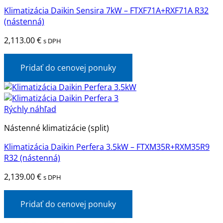
Klimatizácia Daikin Sensira 7kW – FTXF71A+RXF71A R32
(nástenná)
2,113.00
€
s DPH
Pridať do cenovej ponuky
Rýchly náhľad
Nástenné klimatizácie (split)
Klimatizácia Daikin Perfera 3.5kW – FTXM35R+RXM35R9
R32 (nástenná)
2,139.00
€
s DPH
Pridať do cenovej ponuky