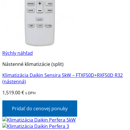
Rýchly náhľad
Nástenné klimatizácie (split)
Klimatizácia Daikin Sensira 5kW – FTXF50D+RXF50D R32
(nástenná)
1,519.00
€
s DPH
Pridať do cenovej ponuky