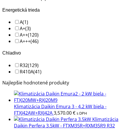
Energetická trieda
A
(1)
A+
(3)
A++
(120)
A+++
(46)
Chladivo
R32
(129)
R410A
(41)
Najlepšie hodnotené produkty
Klimatizácia Daikin Emura 3 - 4.2 kW biela -
FTXJ42AW+RXJ42A
3,570.00
€
s DPH
Klimatizácia
Daikin Perfera 3.5kW - FTXM35R+RXM35R9 R32