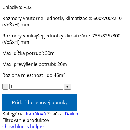
Chladivo: R32
Rozmery vnútornej jednotky klimatizácie: 600x700x210
(VxŠxH) mm
Rozmery vonkajšej jednotky klimatizácie: 735x825x300
(VxŠxH) mm
Max. dĺžka potrubí: 30m
Max. prevýšenie potrubí: 20m
Rozloha miestnosti: do 46m²
množstvo
Klimatizácia
Daikin
Pridať do cenovej ponuky
2.5kW
-
Kategória:
Kanálová
Značka:
Daikin
FDXM25F9+RXM25R
Filtrovanie produktov
R32
show blocks helper