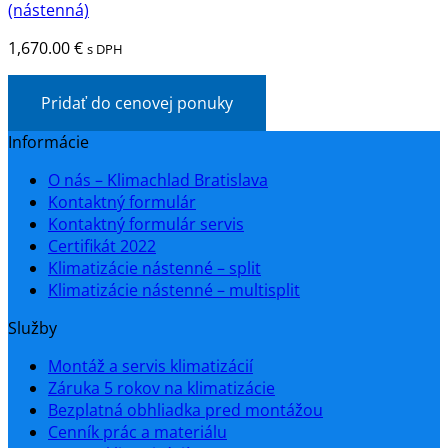
(nástenná)
1,670.00
€
s DPH
Pridať do cenovej ponuky
Informácie
O nás – Klimachlad Bratislava
Kontaktný formulár
Kontaktný formulár servis
Certifikát 2022
Klimatizácie nástenné – split
Klimatizácie nástenné – multisplit
Služby
Montáž a servis klimatizácií
Záruka 5 rokov na klimatizácie
Bezplatná obhliadka pred montážou
Cenník prác a materiálu