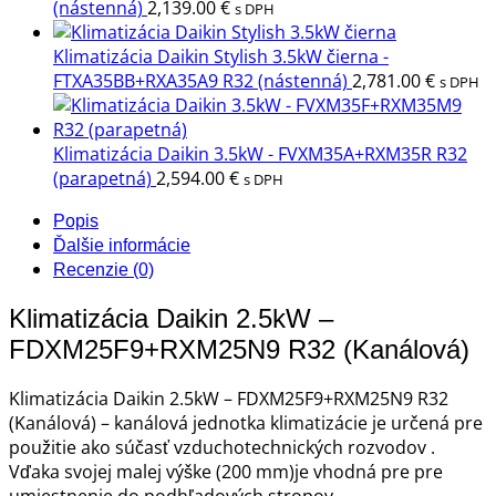
(nástenná)
2,139.00
€
s DPH
Klimatizácia Daikin Stylish 3.5kW čierna -
FTXA35BB+RXA35A9 R32 (nástenná)
2,781.00
€
s DPH
Klimatizácia Daikin 3.5kW - FVXM35A+RXM35R R32
(parapetná)
2,594.00
€
s DPH
Popis
Ďalšie informácie
Recenzie (0)
Klimatizácia Daikin 2.5kW –
FDXM25F9+RXM25N9 R32 (Kanálová)
Klimatizácia Daikin 2.5kW – FDXM25F9+RXM25N9 R32
(Kanálová) – kanálová jednotka klimatizácie je určená pre
použitie ako súčasť vzduchotechnických rozvodov .
Vďaka svojej malej výške (200 mm)je vhodná pre pre