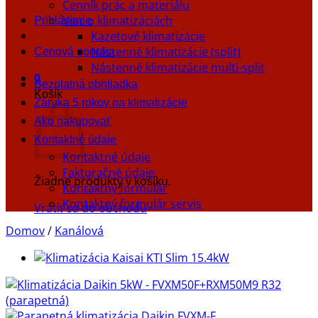
Cenník prác a materiálu
Viac o klimatizáciách
Prihlásenie
Kazetové klimatizácie
Nástenné klimatizácie (split)
Cenová ponuka
Nástenné klimatizácie multi-split
0
Bezplatná obhliadka
Košík
Záruka 5 rokov na klimatizácie
Ako nakupovať
Kontaktné údaje
Kontaktné údaje
Fakturačné údaje
Žiadne produkty v košíku.
Kontaktný formulár
Kontaktný formulár servis
Vrátiť sa do obchodu
Domov
/
Kanálová