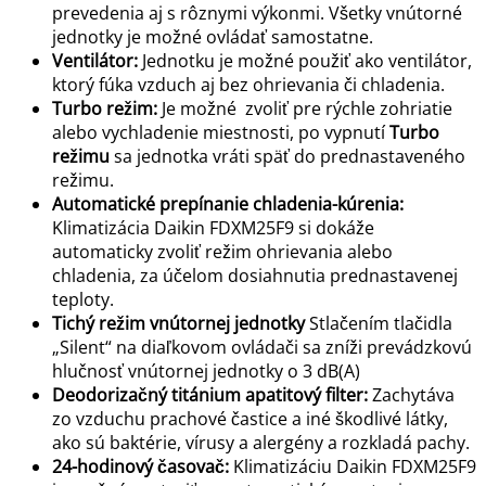
prevedenia aj s rôznymi výkonmi. Všetky vnútorné
jednotky je možné ovládať samostatne.
Ventilátor:
Jednotku je možné použiť ako ventilátor,
ktorý fúka vzduch aj bez ohrievania či chladenia.
Turbo režim:
Je možné zvoliť pre rýchle zohriatie
alebo vychladenie miestnosti, po vypnutí
Turbo
režimu
sa jednotka vráti späť do prednastaveného
režimu.
Automatické prepínanie chladenia-kúrenia:
Klimatizácia Daikin FDXM25F9 si dokáže
automaticky zvoliť režim ohrievania alebo
chladenia, za účelom dosiahnutia prednastavenej
teploty.
Tichý režim vnútornej jednotky
Stlačením tlačidla
„Silent“ na diaľkovom ovládači sa zníži prevádzkovú
hlučnosť vnútornej jednotky o 3 dB(A)
Deodorizačný titánium apatitový filter:
Zachytáva
zo vzduchu prachové častice a iné škodlivé látky,
ako sú baktérie, vírusy a alergény a rozkladá pachy.
24-hodinový časovač:
Klimatizáciu Daikin FDXM25F9