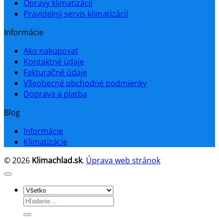
Opravy klimatizácií
Pravidelný servis klimatizácií
Informácie
Ako nakupovať
Kontaktné údaje
Fakturačné údaje
Všeobecné obchodné podmienky
Doprava a platba
Blog
Informácie
Klimatizácie
© 2026
Klimachlad.sk
.
Úprava web stránok
Hľadať: