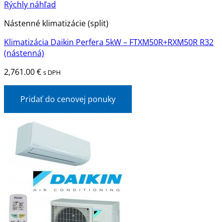
Rýchly náhľad
Nástenné klimatizácie (split)
Klimatizácia Daikin Perfera 5kW – FTXM50R+RXM50R R32
(nástenná)
2,761.00
€
s DPH
Pridať do cenovej ponuky