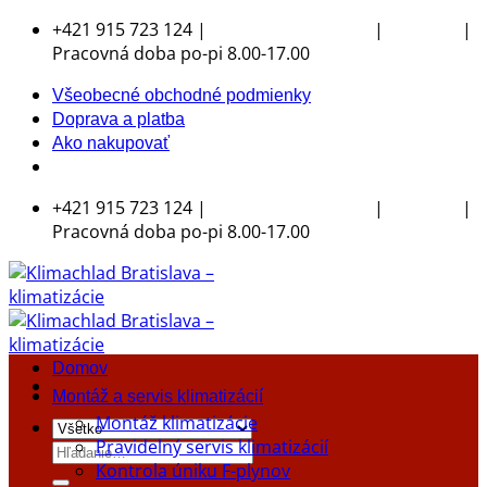
Skip
+421 915 723 124 |
|
|
klimachlad@klimachlad.sk
Kde sídlime
to
Pracovná doba po-pi 8.00-17.00
content
Všeobecné obchodné podmienky
Doprava a platba
Ako nakupovať
+421 915 723 124 |
|
|
klimachlad@klimachlad.sk
Kde sídlime
Pracovná doba po-pi 8.00-17.00
Domov
Montáž a servis klimatizácií
Montáž klimatizácie
Pravidelný servis klimatizácií
Hľadať:
Kontrola úniku F-plynov