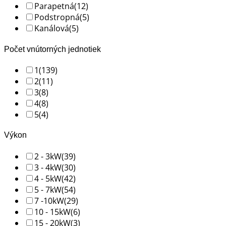
Parapetná
(12)
Podstropná
(5)
Kanálová
(5)
Počet vnútorných jednotiek
1
(139)
2
(11)
3
(8)
4
(8)
5
(4)
Výkon
2 - 3kW
(39)
3 - 4kW
(30)
4 - 5kW
(42)
5 - 7kW
(54)
7 -10kW
(29)
10 - 15kW
(6)
15 - 20kW
(3)