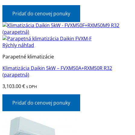
Pridať do cenovej ponuky
Rýchly náhľad
Parapetné klimatizácie
Klimatizácia Daikin 5kW – FVXM50A+RXM50R R32
(parapetná)
3,103.00
€
s DPH
Pridať do cenovej ponuky