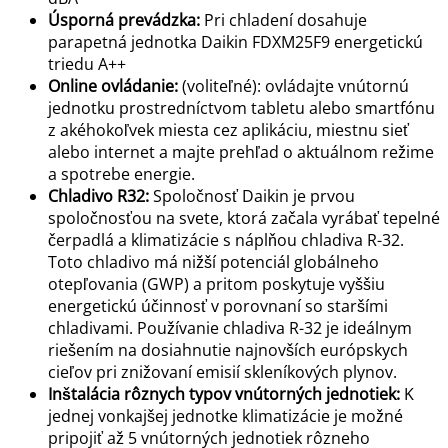
Úsporná prevádzka:
Pri chladení dosahuje
parapetná jednotka Daikin FDXM25F9 energetickú
triedu A++
Online ovládanie:
(voliteľné): ovládajte vnútornú
jednotku prostredníctvom tabletu alebo smartfónu
z akéhokoľvek miesta cez aplikáciu, miestnu sieť
alebo internet a majte prehľad o aktuálnom režime
a spotrebe energie.
Chladivo R32:
Spoločnosť Daikin je prvou
spoločnosťou na svete, ktorá začala vyrábať tepelné
čerpadlá a klimatizácie s náplňou chladiva R-32.
Toto chladivo má nižší potenciál globálneho
otepľovania (GWP) a pritom poskytuje vyššiu
energetickú účinnosť v porovnaní so staršími
chladivami. Používanie chladiva R-32 je ideálnym
riešením na dosiahnutie najnovších európskych
cieľov pri znižovaní emisií skleníkových plynov.
Inštalácia rôznych typov vnútorných jednotiek:
K
jednej vonkajšej jednotke klimatizácie je možné
pripojiť až 5 vnútorných jednotiek rôzneho