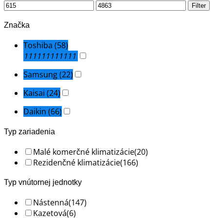
(Kanálová)
Filter
Značka
Toshiba
(58)
111111111111
Samsung
(22)
Kaisai
(24)
Daikin
(66)
Typ zariadenia
Malé komerčné klimatizácie
(20)
Rezidenčné klimatizácie
(166)
Typ vnútornej jednotky
Nástenná
(147)
Kazetová
(6)