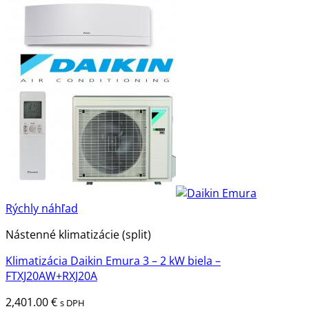
Rýchly náhľad
Nástenné klimatizácie (split)
Klimatizácia Daikin Emura 3 – 2 kW biela –
FTXJ20AW+RXJ20A
2,401.00
€
s DPH