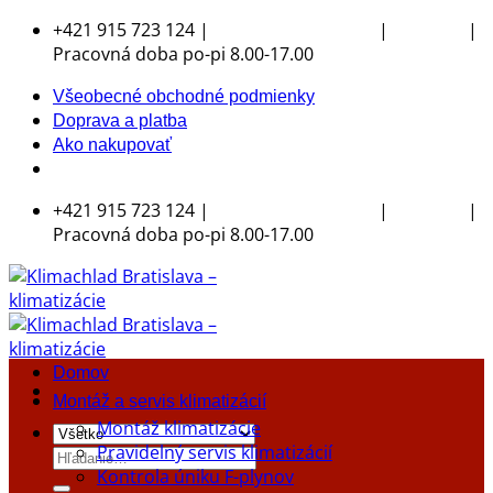
Skip
+421 915 723 124 |
|
|
klimachlad@klimachlad.sk
Kde sídlime
to
Pracovná doba po-pi 8.00-17.00
content
Všeobecné obchodné podmienky
Doprava a platba
Ako nakupovať
+421 915 723 124 |
|
|
klimachlad@klimachlad.sk
Kde sídlime
Pracovná doba po-pi 8.00-17.00
Domov
Montáž a servis klimatizácií
Montáž klimatizácie
Pravidelný servis klimatizácií
Hľadať:
Kontrola úniku F-plynov