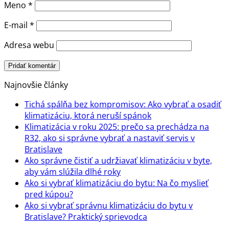
Meno
*
E-mail
*
Adresa webu
Najnovšie články
Tichá spálňa bez kompromisov: Ako vybrať a osadiť
klimatizáciu, ktorá neruší spánok
Klimatizácia v roku 2025: prečo sa prechádza na
R32, ako si správne vybrať a nastaviť servis v
Bratislave
Ako správne čistiť a udržiavať klimatizáciu v byte,
aby vám slúžila dlhé roky
Ako si vybrať klimatizáciu do bytu: Na čo myslieť
pred kúpou?
Ako si vybrať správnu klimatizáciu do bytu v
Bratislave? Praktický sprievodca