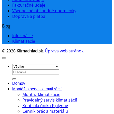
Fakturačné údaje
Všeobecné obchodné podmienky
Doprava a platba
Blog
Informácie
Klimatizácie
© 2026
Klimachlad.sk
.
Úprava web stránok
Hľadať:
Domov
Montáž a servis klimatizácií
Montáž klimatizácie
Pravidelný servis klimatizácií
Kontrola úniku F-plynov
Cenník prác a materiálu