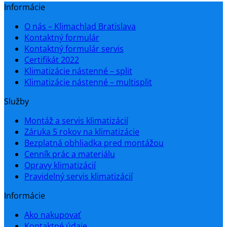
Informácie
O nás – Klimachlad Bratislava
Kontaktný formulár
Kontaktný formulár servis
Certifikát 2022
Klimatizácie nástenné – split
Klimatizácie nástenné – multisplit
Služby
Montáž a servis klimatizácií
Záruka 5 rokov na klimatizácie
Bezplatná obhliadka pred montážou
Cenník prác a materiálu
Opravy klimatizácií
Pravidelný servis klimatizácií
Informácie
Ako nakupovať
Kontaktné údaje