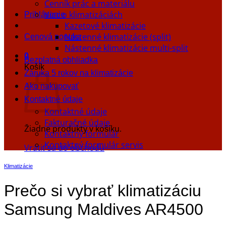
Cenník prác a materiálu
Viac o klimatizáciách
Prihlásenie
Kazetové klimatizácie
Nástenné klimatizácie (split)
Cenová ponuka
Nástenné klimatizácie multi-split
0
Bezplatná obhliadka
Košík
Záruka 5 rokov na klimatizácie
Ako nakupovať
Kontaktné údaje
Kontaktné údaje
Fakturačné údaje
Žiadne produkty v košíku.
Kontaktný formulár
Kontaktný formulár servis
Vrátiť sa do obchodu
Klimatizácie
Prečo si vybrať klimatizáciu
Samsung Maldives AR4500