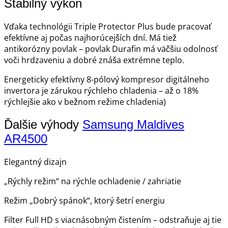
Stabilný výkon
Vďaka technológii Triple Protector Plus bude pracovať
efektívne aj počas najhorúcejších dní. Má tiež
antikorózny povlak – povlak Durafin má väčšiu odolnosť
voči hrdzaveniu a dobré znáša extrémne teplo.
Energeticky efektívny 8-pólový kompresor digitálneho
invertora je zárukou rýchleho chladenia – až o 18%
rýchlejšie ako v bežnom režime chladenia)
Ďalšie výhody
Samsung Maldives
AR4500
Elegantný dizajn
„Rýchly režim“ na rýchle ochladenie / zahriatie
Režim „Dobrý spánok“, ktorý šetrí energiu
Filter Full HD s viacnásobným čistením – odstraňuje aj tie