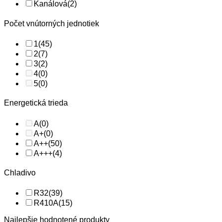
Kanálová
(2)
Počet vnútorných jednotiek
1
(45)
2
(7)
3
(2)
4
(0)
5
(0)
Energetická trieda
A
(0)
A+
(0)
A++
(50)
A+++
(4)
Chladivo
R32
(39)
R410A
(15)
Najlepšie hodnotené produkty