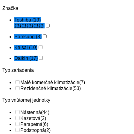
po
najvyššiu
Značka
Toshiba
(19)
111111111111
Samsung
(8)
Kaisai
(10)
Daikin
(17)
Typ zariadenia
Malé komerčné klimatizácie
(7)
Rezidenčné klimatizácie
(53)
Typ vnútornej jednotky
Nástenná
(44)
Kazetová
(2)
Parapetná
(6)
Podstropná
(2)