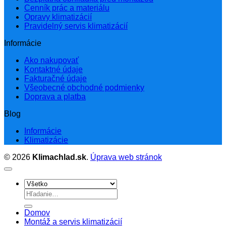
Cenník prác a materiálu
Opravy klimatizácií
Pravidelný servis klimatizácií
Informácie
Ako nakupovať
Kontaktné údaje
Fakturačné údaje
Všeobecné obchodné podmienky
Doprava a platba
Blog
Informácie
Klimatizácie
© 2026
Klimachlad.sk
.
Úprava web stránok
Hľadať:
Domov
Montáž a servis klimatizácií