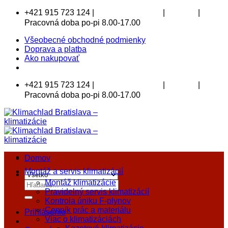
Skip
+421 915 723 124 |
|
|
klimachlad@klimachlad.sk
Kde sídlime
to
Pracovná doba po-pi 8.00-17.00
content
Všeobecné obchodné podmienky
Doprava a platba
Ako nakupovať
+421 915 723 124 |
|
|
klimachlad@klimachlad.sk
Kde sídlime
Pracovná doba po-pi 8.00-17.00
Domov
Montáž a servis klimatizácií
Montáž klimatizácie
Hľadať:
Pravidelný servis klimatizácií
Kontrola úniku F-plynov
Cenník prác a materiálu
Prihlásenie
Viac o klimatizáciách