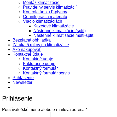
Montáž klimatizácie
Pravidelný servis klimatizácií
Kontrola úniku F-plynov
Cenník prác a materiálu
Viac o klimatizáciách
Kazetové klimatizácie
Nástenné klimatizácie (split)
Nástenné klimatizácie multi-split
Bezplatná obhliadka
Záruka 5 rokov na klimatizácie
Ako nakupovať
Kontaktné údaje
Kontaktné údaje
Fakturačné údaje
Kontaktný formulár
Kontaktný formulár servis
Prihlásenie
Newsletter
Prihlásenie
Povinné
Používateľské meno alebo e-mailová adresa
*