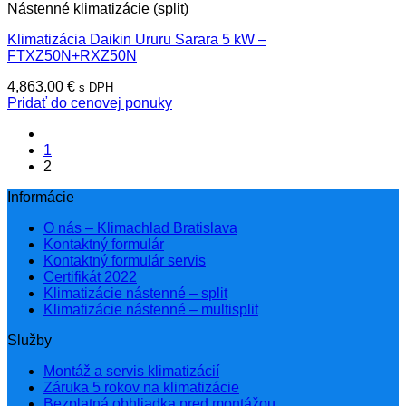
Nástenné klimatizácie (split)
Klimatizácia Daikin Ururu Sarara 5 kW –
FTXZ50N+RXZ50N
4,863.00
€
s DPH
Pridať do cenovej ponuky
1
2
Informácie
O nás – Klimachlad Bratislava
Kontaktný formulár
Kontaktný formulár servis
Certifikát 2022
Klimatizácie nástenné – split
Klimatizácie nástenné – multisplit
Služby
Montáž a servis klimatizácií
Záruka 5 rokov na klimatizácie
Bezplatná obhliadka pred montážou