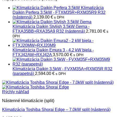
Klimatizácia
Daikin Perfera 3.5kW - FTXM35R+RXM35R9 R32
(nástenná)
2,139.00
€
s DPH
Klimatizácia Daikin Stylish 3.5kW čierna -
FTXA35BB+RXA35A9 R32 (nástenná)
2,781.00
€
s
DPH
Klimatizácia Daikin Emura 3 - 4.2 kW biela -
FTXJ42AW+RXJ42A
3,570.00
€
s DPH
Klimatizácia Daikin 3.5kW - FVXM35A+RXM35R R32
(parapetná)
2,594.00
€
s DPH
Rýchly náhľad
Nástenné klimatizácie (split)
Klimatizácia Toshiba Shorai Edge – 7.0kW split (nástenná)