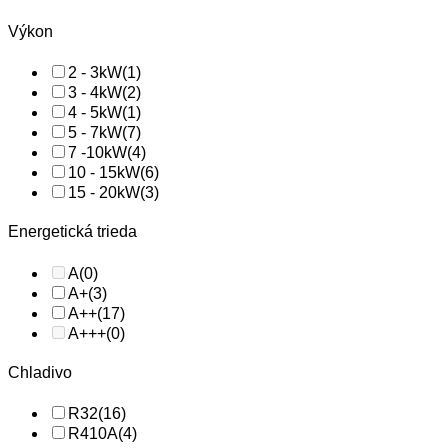
Výkon
2 - 3kW
(1)
3 - 4kW
(2)
4 - 5kW
(1)
5 - 7kW
(7)
7 -10kW
(4)
10 - 15kW
(6)
15 - 20kW
(3)
Energetická trieda
A
(0)
A+
(3)
A++
(17)
A+++
(0)
Chladivo
R32
(16)
R410A
(4)