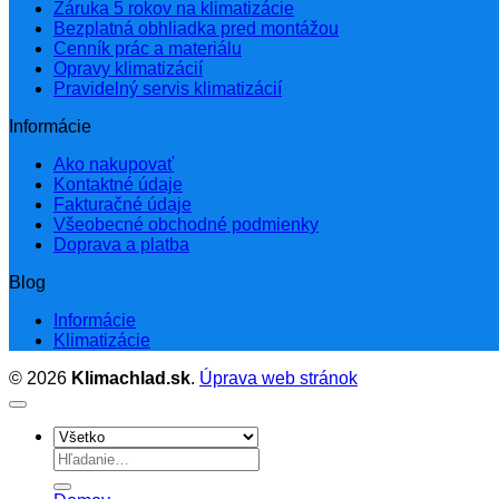
Záruka 5 rokov na klimatizácie
Bezplatná obhliadka pred montážou
Cenník prác a materiálu
Opravy klimatizácií
Pravidelný servis klimatizácií
Informácie
Ako nakupovať
Kontaktné údaje
Fakturačné údaje
Všeobecné obchodné podmienky
Doprava a platba
Blog
Informácie
Klimatizácie
© 2026
Klimachlad.sk
.
Úprava web stránok
Hľadať: