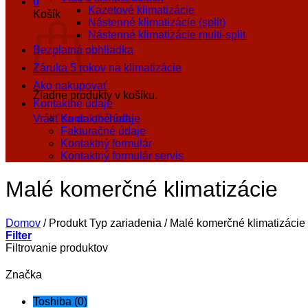
0
Kazetové klimatizácie
Košík
Nástenné klimatizácie (split)
Nástenné klimatizácie multi-split
Bezplatná obhliadka
Záruka 5 rokov na klimatizácie
Ako nakupovať
Žiadne produkty v košíku.
Kontaktné údaje
Vrátiť sa do obchodu
Kontaktné údaje
Fakturačné údaje
Kontaktný formulár
Kontaktný formulár servis
Malé komerčné klimatizácie
Domov
/
Produkt Typ zariadenia
/
Malé komerčné klimatizácie
Filter
Filtrovanie produktov
Značka
Toshiba
(0)