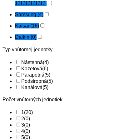
111111111111
Samsung
(4)
Kaisai
(16)
Daikin
(0)
Typ vnútornej jednotky
Nástenná
(4)
Kazetová
(6)
Parapetná
(5)
Podstropná
(5)
Kanálová
(5)
Počet vnútorných jednotiek
1
(20)
2
(0)
3
(0)
4
(0)
5
(0)