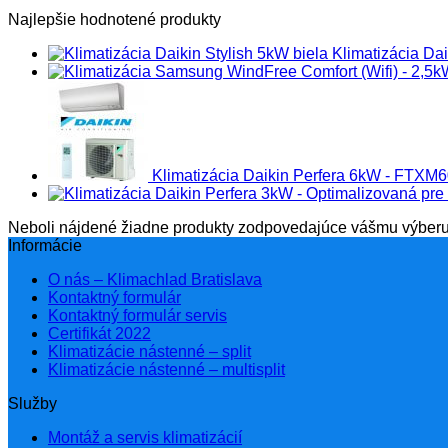
Najlepšie hodnotené produkty
Klimatizácia D
Klimatizácia Daikin Perfera 6kW - FT
Neboli nájdené žiadne produkty zodpovedajúce vášmu výberu
Informácie
O nás – Klimachlad Bratislava
Kontaktný formulár
Kontaktný formulár servis
Certifikát 2022
Klimatizácie nástenné – split
Klimatizácie nástenné – multisplit
Služby
Montáž a servis klimatizácií