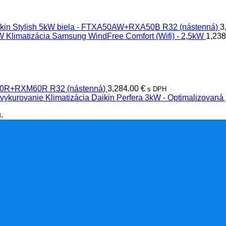
aikin Stylish 5kW biela - FTXA50AW+RXA50B R32 (nástenná)
3
Klimatizácia Samsung WindFree Comfort (Wifi) - 2,5kW
1,23
XM60R+RXM60R R32 (nástenná)
3,284.00
€
s DPH
Klimatizácia Daikin Perfera 3kW - Optimalizovaná
.