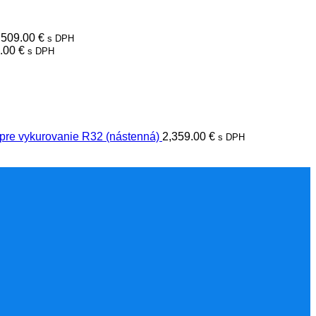
,509.00
€
s DPH
8.00
€
s DPH
 pre vykurovanie R32 (nástenná)
2,359.00
€
s DPH