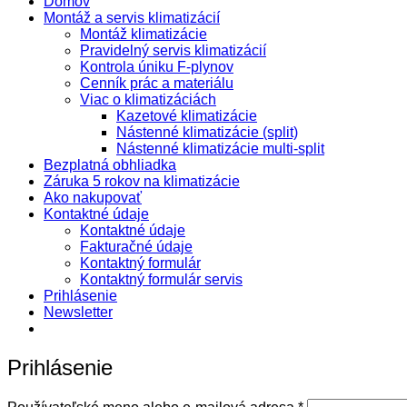
Domov
Montáž a servis klimatizácií
Montáž klimatizácie
Pravidelný servis klimatizácií
Kontrola úniku F-plynov
Cenník prác a materiálu
Viac o klimatizáciách
Kazetové klimatizácie
Nástenné klimatizácie (split)
Nástenné klimatizácie multi-split
Bezplatná obhliadka
Záruka 5 rokov na klimatizácie
Ako nakupovať
Kontaktné údaje
Kontaktné údaje
Fakturačné údaje
Kontaktný formulár
Kontaktný formulár servis
Prihlásenie
Newsletter
Prihlásenie
Povinné