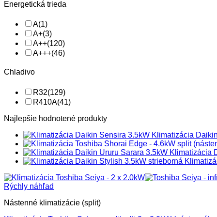
Energetická trieda
A
(1)
A+
(3)
A++
(120)
A+++
(46)
Chladivo
R32
(129)
R410A
(41)
Najlepšie hodnotené produkty
Klimatizácia Daik
Klimatizácia
Klimatiz
Rýchly náhľad
Nástenné klimatizácie (split)