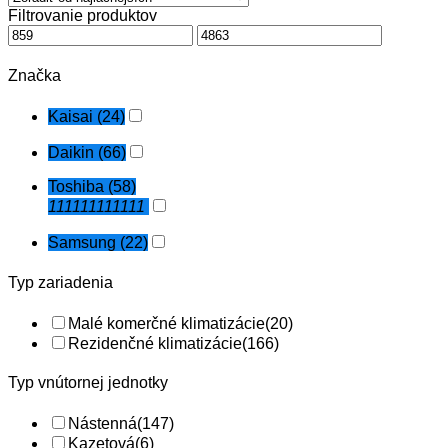
Filtrovanie produktov
od
najnižšej
po
najvyššiu
Značka
Kaisai
(24)
Daikin
(66)
Toshiba
(58)
111111111111
Samsung
(22)
Typ zariadenia
Malé komerčné klimatizácie
(20)
Rezidenčné klimatizácie
(166)
Typ vnútornej jednotky
Nástenná
(147)
Kazetová
(6)