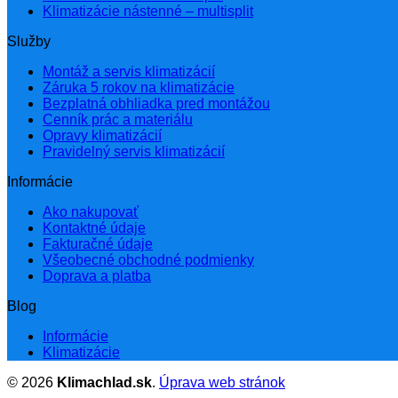
Klimatizácie nástenné – multisplit
Služby
Montáž a servis klimatizácií
Záruka 5 rokov na klimatizácie
Bezplatná obhliadka pred montážou
Cenník prác a materiálu
Opravy klimatizácií
Pravidelný servis klimatizácií
Informácie
Ako nakupovať
Kontaktné údaje
Fakturačné údaje
Všeobecné obchodné podmienky
Doprava a platba
Blog
Informácie
Klimatizácie
© 2026
Klimachlad.sk
.
Úprava web stránok