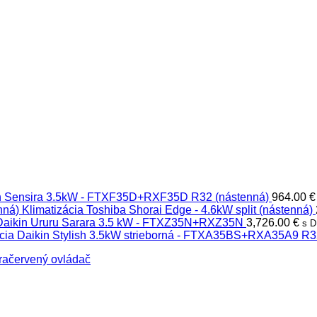
in Sensira 3.5kW - FTXF35D+RXF35D R32 (nástenná)
964.00
€
Klimatizácia Toshiba Shorai Edge - 4.6kW split (nástenná)
 Daikin Ururu Sarara 3.5 kW - FTXZ35N+RXZ35N
3,726.00
€
s 
ácia Daikin Stylish 3.5kW strieborná - FTXA35BS+RXA35A9 R3