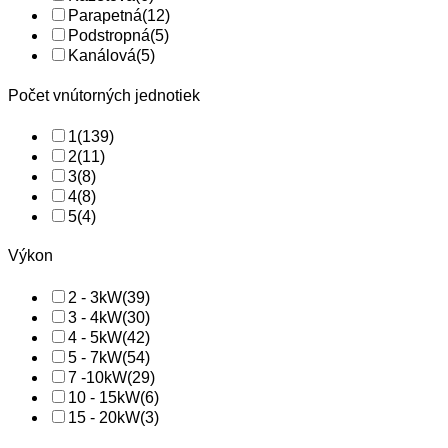
Parapetná
(12)
Podstropná
(5)
Kanálová
(5)
Počet vnútorných jednotiek
1
(139)
2
(11)
3
(8)
4
(8)
5
(4)
Výkon
2 - 3kW
(39)
3 - 4kW
(30)
4 - 5kW
(42)
5 - 7kW
(54)
7 -10kW
(29)
10 - 15kW
(6)
15 - 20kW
(3)