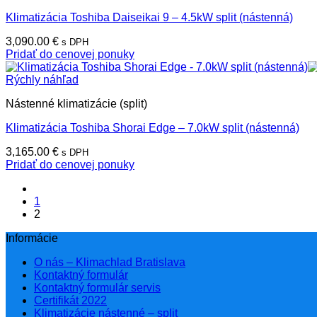
Klimatizácia Toshiba Daiseikai 9 – 4.5kW split (nástenná)
3,090.00
€
s DPH
Pridať do cenovej ponuky
Rýchly náhľad
Nástenné klimatizácie (split)
Klimatizácia Toshiba Shorai Edge – 7.0kW split (nástenná)
3,165.00
€
s DPH
Pridať do cenovej ponuky
1
2
Informácie
O nás – Klimachlad Bratislava
Kontaktný formulár
Kontaktný formulár servis
Certifikát 2022
Klimatizácie nástenné – split